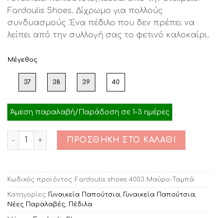
was:
τιμή
Fardoulis Shoes. Δίχρωμο για πολλούς
€95.00.
είναι:
συνδυασμούς .Ένα πέδιλο που δεν πρέπει να
€20.00.
λείπει από την συλλογή σας το φετινό καλοκαίρι.
Μέγεθος
37
38
39
40
Άμεση παραλαβή/Παράδοση σε 1-3 ημέρες
Ποσότητα
ΠΡΟΣΘΉΚΗ ΣΤΟ ΚΑΛΆΘΙ
Κωδικός προϊόντος:
Fardoulis shoes 4003 Μαύρο-Ταμπά
Κατηγορίες:
Γυναικεία Παπούτσια
,
Γυναικεία Παπούτσια
,
Νέες Παραλαβές
,
Πέδιλα