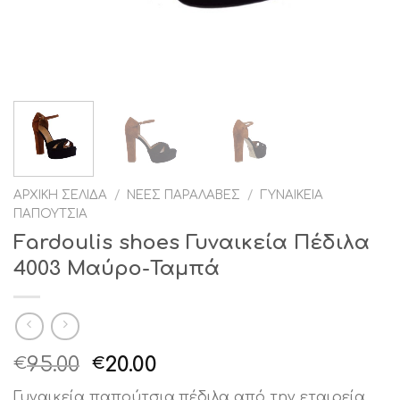
ΑΡΧΙΚΉ ΣΕΛΊΔΑ
/
ΝΈΕΣ ΠΑΡΑΛΑΒΈΣ
/
ΓΥΝΑΙΚΕΊΑ
ΠΑΠΟΎΤΣΙΑ
Fardoulis shoes Γυναικεία Πέδιλα
4003 Μαύρο-Ταμπά
Original
Η
95.00
20.00
€
€
price
τρέχουσα
Γυναικεία παπούτσια,πέδιλα από την εταιρεία