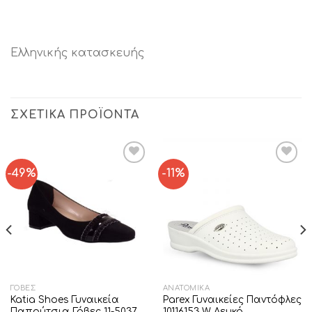
Ελληνικής κατασκευής
ΣΧΕΤΙΚΆ ΠΡΟΪΌΝΤΑ
-49%
-11%
Add to
Add to
Wishlist
Wishlist
ΓΌΒΕΣ
ΑΝΑΤΟΜΙΚΆ
Katia Shoes Γυναικεία
Parex Γυναικείες Παντόφλες
Παπούτσια Γόβες 11-5037
10116153.W Λευκό