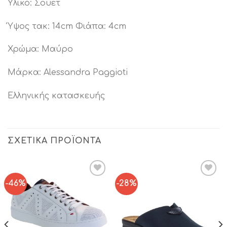
Υλικό: Σουετ
Ύψος τακ: 14cm Φιάπα: 4cm
Χρώμα: Μαύρο
Μάρκα: Alessandra Paggioti
Ελληνικής κατασκευής
ΣΧΕΤΙΚΆ ΠΡΟΪΌΝΤΑ
-46%
-28%
Add to
Add to
Wishlist
Wishlist