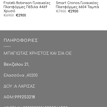
Fratelli Robinson Γυναικείες
Smart Cronos Γυναικείες
Πλατφόρμες Πέδιλα 4469
Πλατφόρμες 6604 Ταμπά
Χρυσό
Original
Η
€
79.00
€
29.00
price
τρέχουσα
Original
Η
€
69.00
€
29.00
was:
τιμή
price
τρέχουσα
€79.00.
είναι:
was:
τιμή
€29.00.
€69.00.
είναι:
€29.00.
ΠΛΗΡΟΦΟΡΊΕΣ
ΜΠΑΓΙΩΤΑΣ ΧΡΗΣΤΟΣ ΚΑΙ ΣΙΑ ΟΕ
Βενιζελου 21
,
Ελασσόνα ,40200
ΔΟΥ :Α ΛΑΡΙΣΑΣ
ΑΦΜ:
999253218