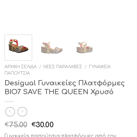
ΑΡΧΙΚΉ ΣΕΛΊΔΑ
/
ΝΈΕΣ ΠΑΡΑΛΑΒΈΣ
/
ΓΥΝΑΙΚΕΊΑ
ΠΑΠΟΎΤΣΙΑ
Desigual Γυναικείες Πλατφόρμες
BIO7 SAVE THE QUEEN Χρυσό
Original
Η
75.00
30.00
€
€
price
τρέχουσα
Γυναικεία παπούτσια,πλατφόρμες από την