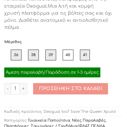
was:
τιμή
εταιρεία Desigual.Μια λιτή και κομψή
€75.00.
είναι:
χρυσή πλατφόρμα για τις βόλτες σας και όχι
€30.00.
μόνο. Διαθέτει ανατομικό κι αντιολισθητικό
πέλμα .
Μέγεθος
36
38
39
40
41
Άμεση παραλαβή/Παράδοση σε 1-3 ημέρες
Ποσότητα
ΠΡΟΣΘΉΚΗ ΣΤΟ ΚΑΛΆΘΙ
Κωδικός προϊόντος:
Desigual bio7 Save The Queen Χρυσό
Κατηγορίες:
Γυναικεία Παπούτσια
,
Νέες Παραλαβές
,
Πλατφόρμες
,
Σαγιονάρες / Σανδάλια/ΦΛΑΤ ΠΕΔΙΛΑ