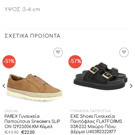
ΥΨΟΣ :3-4-cm
ΣΧΕΤΙΚΆ ΠΡΟΪΌΝΤΑ
-51%
-57%
Add to
Add to
Wishlist
Wishlist
CASUAL
ΓΥΝΑΙΚΕΊΑ ΠΑΠΟΎΤΣΙΑ
PAREX Γυναικεία
EXE Shoes Γυναικεία
Παπούτσια Sneakers SLIP
Παντόφλας FLATFORMS
ON 12923006.KM Κάμελ
03R-232 Μαύρο Πόνυ
Δέρμα U403R2322877
Original
Η
€
44.90
€
22.00