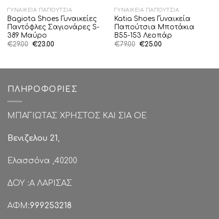
ΓΥΝΑΙΚΕΊΑ ΠΑΠΟΎΤΣΙΑ
ΓΥΝΑΙΚΕΊΑ ΠΑΠΟΎΤΣΙΑ
Bagiota Shoes Γυναικείες
Katia Shoes Γυναικεία
Παντόφλες Σαγιονάρες S-
Παπούτσια Μποτάκια
389 Μαύρο
Β55-153 Λεοπάρ
Original
Η
Original
Η
€
29.00
€
23.00
€
79.00
€
25.00
price
τρέχουσα
price
τρέχουσα
was:
τιμή
was:
τιμή
€29.00.
είναι:
€79.00.
είναι:
€23.00.
€25.00.
ΠΛΗΡΟΦΟΡΊΕΣ
ΜΠΑΓΙΩΤΑΣ ΧΡΗΣΤΟΣ ΚΑΙ ΣΙΑ ΟΕ
Βενιζελου 21
,
Ελασσόνα ,40200
ΔΟΥ :Α ΛΑΡΙΣΑΣ
ΑΦΜ:
999253218