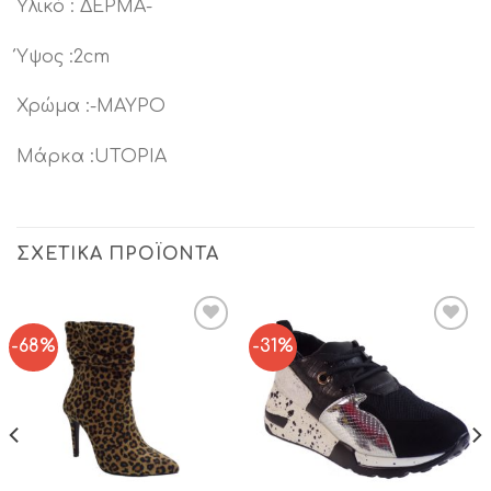
Υλικό : ΔΕΡΜΑ-
Ύψος :2cm
Χρώμα :-ΜΑΥΡΟ
Μάρκα :UTOPIA
ΣΧΕΤΙΚΆ ΠΡΟΪΌΝΤΑ
-68%
-31%
Add to
Add to
Wishlist
Wishlist