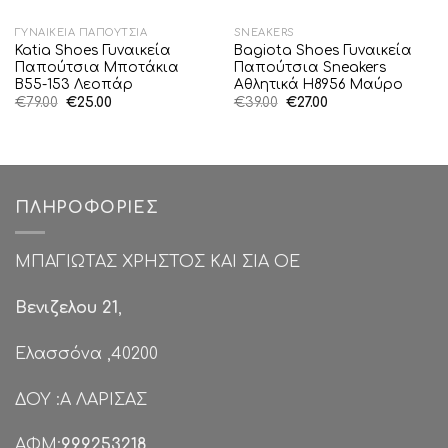
ΓΥΝΑΙΚΕΊΑ ΠΑΠΟΎΤΣΙΑ
SNEAKERS
Katia Shoes Γυναικεία
Bagiota Shoes Γυναικεία
Παπούτσια Μποτάκια
Παπούτσια Sneakers
Β55-153 Λεοπάρ
Αθλητικά H8956 Μαύρο
Original
Η
Original
Η
€
79.00
€
25.00
€
39.00
€
27.00
price
τρέχουσα
price
τρέχουσα
was:
τιμή
was:
τιμή
€79.00.
είναι:
€39.00.
είναι:
€25.00.
€27.00.
ΠΛΗΡΟΦΟΡΊΕΣ
ΜΠΑΓΙΩΤΑΣ ΧΡΗΣΤΟΣ ΚΑΙ ΣΙΑ ΟΕ
Βενιζελου 21
,
Ελασσόνα ,40200
ΔΟΥ :Α ΛΑΡΙΣΑΣ
ΑΦΜ:
999253218