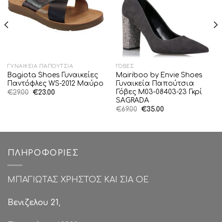
ΓΥΝΑΙΚΕΊΑ ΠΑΠΟΎΤΣΙΑ
ΓΌΒΕΣ
Bagiota Shoes Γυναικείες
Mairiboo by Envie Shoes
Παντόφλες WS-2012 Μαύρο
Γυναικεία Παπούτσια
Γόβες M03-08403-23 Γκρί
Original
Η
€
29.00
€
23.00
price
τρέχουσα
SAGRADA
was:
τιμή
Original
Η
€
69.00
€
35.00
€29.00.
είναι:
price
τρέχουσα
€23.00.
was:
τιμή
€69.00.
είναι:
€35.00.
ΠΛΗΡΟΦΟΡΊΕΣ
ΜΠΑΓΙΩΤΑΣ ΧΡΗΣΤΟΣ ΚΑΙ ΣΙΑ ΟΕ
Βενιζελου 21
,