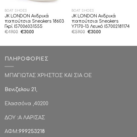
BOAT SHOES
BOAT SHOES
JK LONDON Ανδρικά
JK LONDON Ανδρικά
παπούτσια Sneakers 18603
παπούτσια Sneakers
Γκρί I57006031555
Y7170-13 Λευκό I57002181174
Original
Η
Original
Η
€
49.00
€
30.00
€
59.00
€
30.00
price
τρέχουσα
price
τρέχουσα
was:
τιμή
was:
τιμή
€49.00.
είναι:
€59.00.
είναι:
€30.00.
€30.00.
ΠΛΗΡΟΦΟΡΊΕΣ
ΜΠΑΓΙΩΤΑΣ ΧΡΗΣΤΟΣ ΚΑΙ ΣΙΑ ΟΕ
Βενιζελου 21
,
Ελασσόνα ,40200
ΔΟΥ :Α ΛΑΡΙΣΑΣ
ΑΦΜ:
999253218