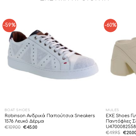
-59%
-60%
Add to
Wishlist
BOAT SHOES
MULES
Robinson Ανδρικά Παπούτσια Sneakers
EXE Shoes Γ
1576 Λευκό Δέρμα
Παντόφλες Σ
U4700082558
Original
Η
€
109.00
€
45.00
price
τρέχουσα
Origin
€
49.95
€
20.0
was:
τιμή