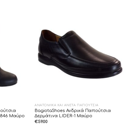
Add to
Add to
Wishlist
Wishlist
ΑΝΑΤΟΜΙΚΆ ΚΑΙ ΆΝΕΤΑ ΠΑΠΟΎΤΣΙΑ
πούτσια
BagiotaShoes Ανδρικά Παπούτσια
1846 Μαύρο
Δερμάτινα LIDER-1 Μαύρο
€
59.00