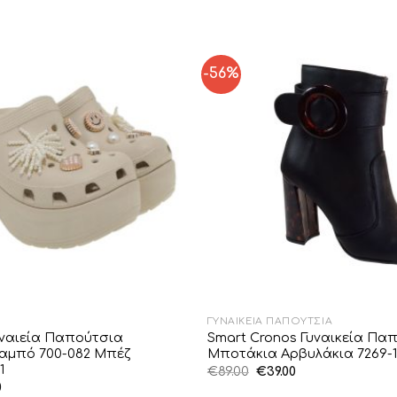
-56%
Add to
Wishlist
ΓΥΝΑΙΚΕΊΑ ΠΑΠΟΎΤΣΙΑ
υναιεία Παπούτσια
Smart Cronos Γυναικεία Πα
αμπό 700-082 Μπέζ
Μποτάκια Αρβυλάκια 7269-
1
Original
Η
€
89.00
€
39.00
price
τρέχουσα
al
Η
0
was:
τιμή