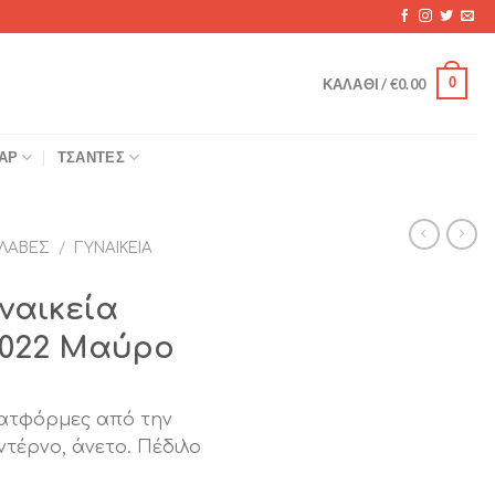
0
ΚΑΛΆΘΙ /
€
0.00
ΆΡ
ΤΣΆΝΤΕΣ
ΛΑΒΈΣ
/
ΓΥΝΑΙΚΕΊΑ
υναικεία
5022 Μαύρο
λατφόρμες από την
ντέρνο, άνετο. Πέδιλο