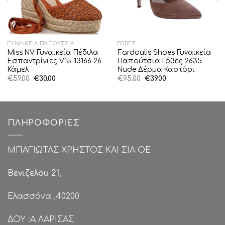
ΓΥΝΑΙΚΕΊΑ ΠΑΠΟΎΤΣΙΑ
ΓΌΒΕΣ
Miss NV Γυναικεία Πέδιλα
Fardoulis Shoes Γυναικεία
Εσπαντρίγιες V15-13166-26
Παπούτσια Γόβες 2635
Κάμελ
Nude Δέρμα Καστόρι
Original
Η
Original
Η
€
59.00
€
30.00
€
95.00
€
39.00
price
τρέχουσα
price
τρέχουσα
was:
τιμή
was:
τιμή
€59.00.
είναι:
€95.00.
είναι:
€30.00.
€39.00.
ΠΛΗΡΟΦΟΡΊΕΣ
ΜΠΑΓΙΩΤΑΣ ΧΡΗΣΤΟΣ ΚΑΙ ΣΙΑ ΟΕ
Βενιζελου 21
,
Ελασσόνα ,40200
ΔΟΥ :Α ΛΑΡΙΣΑΣ