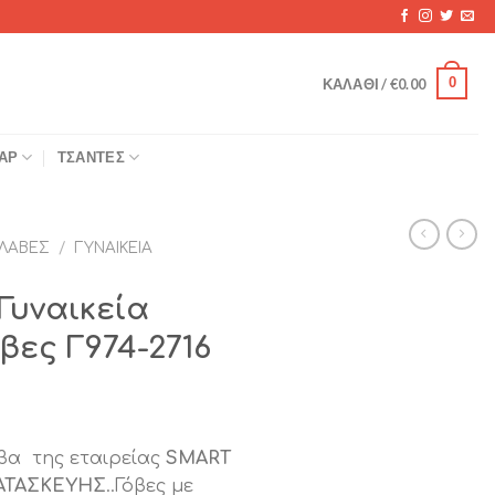
0
ΚΑΛΆΘΙ /
€
0.00
ΆΡ
ΤΣΆΝΤΕΣ
ΛΑΒΈΣ
/
ΓΥΝΑΙΚΕΊΑ
Γυναικεία
ες Γ974-2716
βα της εταιρείας
SMART
ΑΤΑΣΚΕΥΗΣ
..Γόβες με