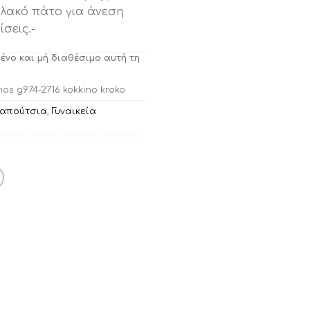
αλακό πάτο για άνεση
σεις.-
μένο και μή διαθέσιμο αυτή τη
os g974-2716 kokkino kroko
Παπούτσια
,
Γυναικεία