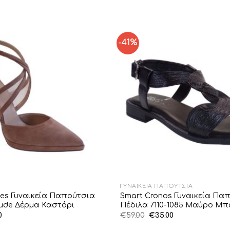
-41%
Add to
Wishlist
ΓΥΝΑΙΚΕΊΑ ΠΑΠΟΎΤΣΙΑ
oes Γυναικεία Παπούτσια
Smart Cronos Γυναικεία Πα
Nude Δέρμα Καστόρι
Πέδιλα 7110-1085 Μαύρο Μ
nal
Η
Original
Η
0
€
59.00
€
35.00
τρέχουσα
price
τρέχουσα
τιμή
was:
τιμή