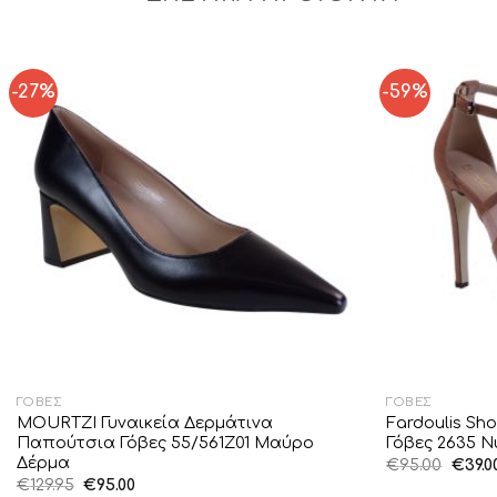
-27%
-59%
Add to
Wishlist
ΓΌΒΕΣ
ΓΌΒΕΣ
MOURTZI Γυναικεία Δερμάτινα
Fardoulis Sh
Παπούτσια Γόβες 55/561Z01 Μαύρο
Γόβες 2635 
Δέρμα
Origi
€
95.00
€
39.0
price
Original
Η
€
129.95
€
95.00
was: