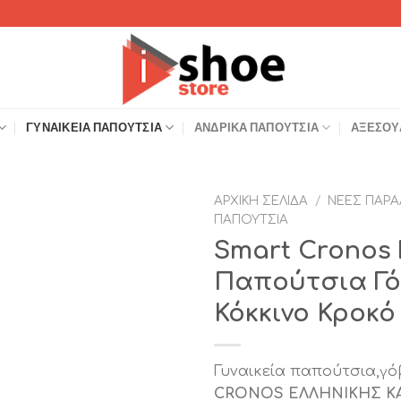
ΓΥΝΑΙΚΕΊΑ ΠΑΠΟΎΤΣΙΑ
ΑΝΔΡΙΚΆ ΠΑΠΟΎΤΣΙΑ
ΑΞΕΣΟΥ
ΑΡΧΙΚΉ ΣΕΛΊΔΑ
/
ΝΈΕΣ ΠΑΡΑ
ΠΑΠΟΎΤΣΙΑ
Add to
Smart Cronos 
Wishlist
Παπούτσια Γόβ
Κόκκινο Κροκό
Γυναικεία παπούτσια,γό
CRONOS ΕΛΛΗΝΙΚΗΣ Κ