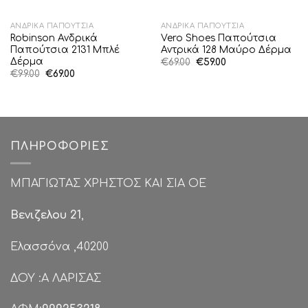
ΑΝΔΡΙΚΆ ΠΑΠΟΎΤΣΙΑ
ΑΝΔΡΙΚΆ ΠΑΠΟΎΤΣΙΑ
Robinson Ανδρικά
Vero Shoes Παπούτσια
Παπούτσια 2131 Mπλέ
Αντρικά 128 Μαύρο Δέρμα
Δέρμα
Original
Η
€
69.00
€
59.00
price
τρέχουσα
Original
Η
€
99.00
€
69.00
was:
τιμή
price
τρέχουσα
€69.00.
είναι:
was:
τιμή
€59.00.
€99.00.
είναι:
€69.00.
ΠΛΗΡΟΦΟΡΊΕΣ
ΜΠΑΓΙΩΤΑΣ ΧΡΗΣΤΟΣ ΚΑΙ ΣΙΑ ΟΕ
Βενιζελου 21
,
Ελασσόνα ,40200
ΔΟΥ :Α ΛΑΡΙΣΑΣ