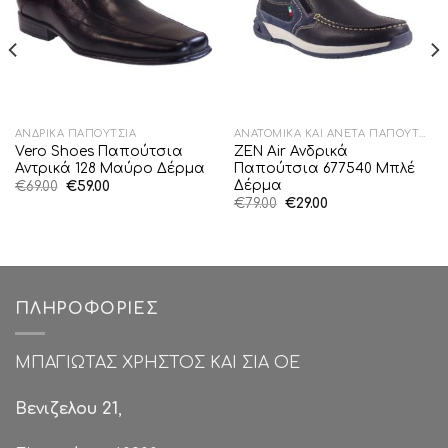
ΑΝΔΡΙΚΆ ΠΑΠΟΎΤΣΙΑ
ΑΝΑΤΟΜΙΚΆ ΚΑΙ ΆΝΕΤΑ ΠΑΠΟΎΤΣΙΑ
Vero Shoes Παπούτσια
ZEN Air Ανδρικά
Αντρικά 128 Μαύρο Δέρμα
Παπούτσια 677540 Μπλέ
Δέρμα
Original
Η
€
69.00
€
59.00
price
τρέχουσα
Original
Η
€
79.00
€
29.00
was:
τιμή
price
τρέχουσα
€69.00.
είναι:
was:
τιμή
€59.00.
€79.00.
είναι:
€29.00.
ΠΛΗΡΟΦΟΡΊΕΣ
ΜΠΑΓΙΩΤΑΣ ΧΡΗΣΤΟΣ ΚΑΙ ΣΙΑ ΟΕ
Βενιζελου 21
,