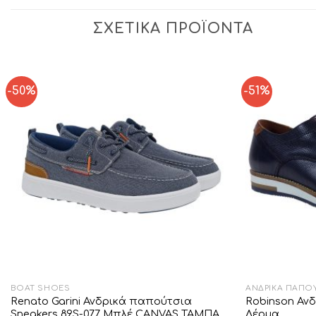
ΣΧΕΤΙΚΆ ΠΡΟΪΌΝΤΑ
-50%
-51%
Add to
Wishlist
BOAT SHOES
ΑΝΔΡΙΚΆ ΠΑΠΟ
Renato Garini Ανδρικά παπούτσια
Robinson Αν
Sneakers 89S-077 Μπλέ CANVAS ΤΑΜΠΑ
Δέρμα