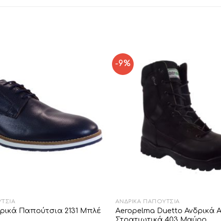
-9%
Add to
Wishlist
ΎΤΣΙΑ
ΑΝΔΡΙΚΆ ΠΑΠΟΎΤΣΙΑ
δρικά Παπούτσια 2131 Mπλέ
Aeropelma Duetto Ανδρικά 
Στρατιωτικά 403 Μαύρο