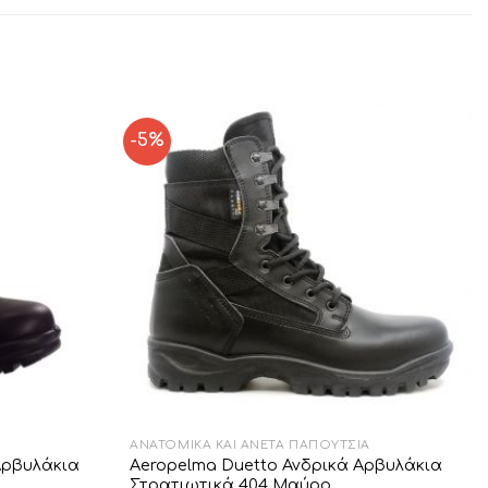
-5%
Add to
Add to
Wishlist
Wishlist
ΑΝΑΤΟΜΙΚΆ ΚΑΙ ΆΝΕΤΑ ΠΑΠΟΎΤΣΙΑ
Αρβυλάκια
Aeropelma Duetto Ανδρικά Αρβυλάκια
Στρατιωτικά 404 Μαύρο