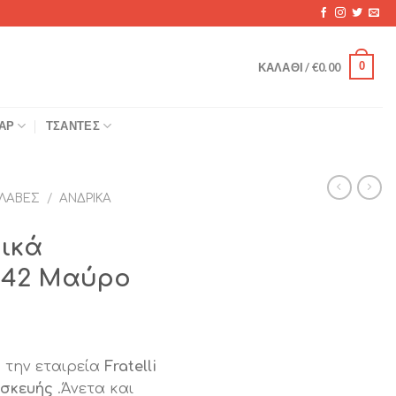
0
ΚΑΛΆΘΙ /
€
0.00
ΆΡ
ΤΣΆΝΤΕΣ
ΛΑΒΈΣ
/
ΑΝΔΡΙΚΆ
ικά
042 Μαύρο
 την εταιρεία
Fratelli
ασκευής
.Άνετα και