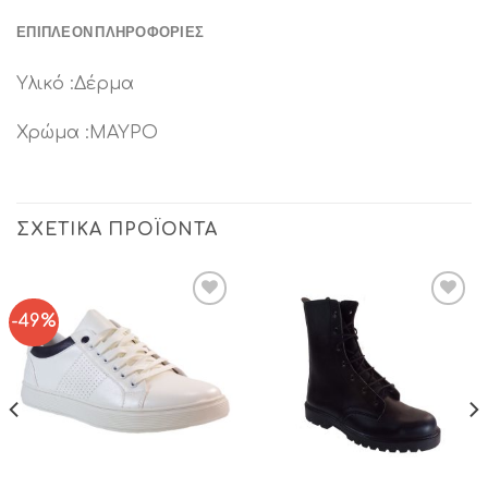
ΕΠΙΠΛΈΟΝ ΠΛΗΡΟΦΟΡΊΕΣ
Υλικό :Δέρμα
Χρώμα :ΜΑΥΡΟ
ΣΧΕΤΙΚΆ ΠΡΟΪΌΝΤΑ
-49%
Add to
Add to
Wishlist
Wishlist