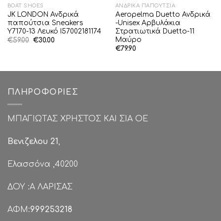
BOAT SHOES
ΑΝΔΡΙΚΆ ΠΑΠΟΎΤΣΙΑ
JK LONDON Ανδρικά
Aeropelma Duetto Ανδρικά
παπούτσια Sneakers
-Unisex Αρβυλάκια
Y7170-13 Λευκό I57002181174
Στρατιωτικά Duetto-11
Μαύρο
Original
Η
€
59.00
€
30.00
price
τρέχουσα
€
79.90
was:
τιμή
€59.00.
είναι:
€30.00.
ΠΛΗΡΟΦΟΡΊΕΣ
ΜΠΑΓΙΩΤΑΣ ΧΡΗΣΤΟΣ ΚΑΙ ΣΙΑ ΟΕ
Βενιζελου 21
,
Ελασσόνα ,40200
ΔΟΥ :Α ΛΑΡΙΣΑΣ
ΑΦΜ:
999253218