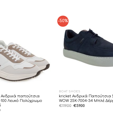
-50%
Add to
Wishlist
BOAT SHOES
i Ανδρικά παπούτσια
kricket Ανδρικά Παπούτσια 
0-100 Λευκό Πολύχρωμο
WOW 25K-7004-34 Μπλέ Δέρ
S
Original
Η
€
119.00
€
59.00
price
τρέχουσα
al
Η
0
was:
τιμή