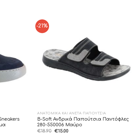
-21%
Add to
Add to
Wishlist
Wishlist
ΑΝΑΤΟΜΙΚΆ ΚΑΙ ΆΝΕΤΑ ΠΑΠΟΎΤΣΙΑ
Sneakers
B-Soft Ανδρικά Παπούτσια Παντόφλες
μα
280-550006 Μαύρο
Original
Η
€
18.90
€
15.00
price
τρέχουσα
was:
τιμή