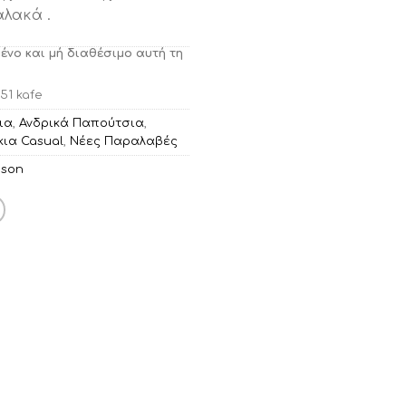
αλακά .
μένο και μή διαθέσιμο αυτή τη
51 kafe
ια
,
Ανδρικά Παπούτσια
,
ια Casual
,
Νέες Παραλαβές
nson