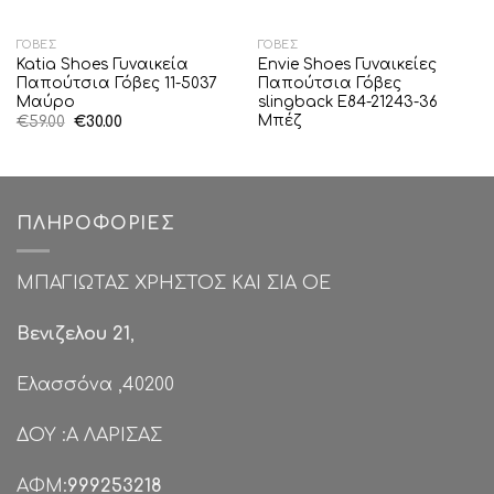
ΓΌΒΕΣ
ΓΌΒΕΣ
Katia Shoes Γυναικεία
Envie Shoes Γυναικείες
Παπούτσια Γόβες 11-5037
Παπούτσια Γόβες
Μαύρο
slingback E84-21243-36
Μπέζ
Original
Η
€
59.00
€
30.00
price
τρέχουσα
was:
τιμή
€59.00.
είναι:
€30.00.
ΠΛΗΡΟΦΟΡΊΕΣ
ΜΠΑΓΙΩΤΑΣ ΧΡΗΣΤΟΣ ΚΑΙ ΣΙΑ ΟΕ
Βενιζελου 21
,
Ελασσόνα ,40200
ΔΟΥ :Α ΛΑΡΙΣΑΣ
ΑΦΜ:
999253218