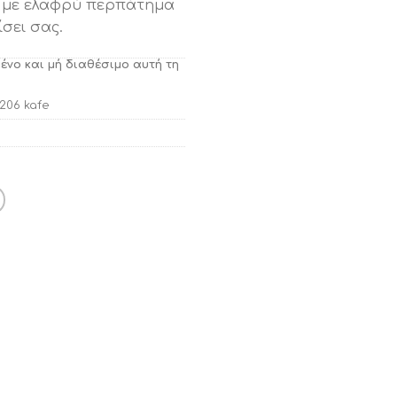
α με ελαφρύ περπάτημα
ίσει σας.
μένο και μή διαθέσιμο αυτή τη
206 kafe