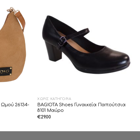
Add to
Add to
Wishlist
Wishlist
ΧΩΡΊΣ ΚΑΤΗΓΟΡΊΑ
 Ωμού 26134-
BAGIOTA Shoes Γυναικεία Παπούτσια
8101 Μαύρο
€
29.00