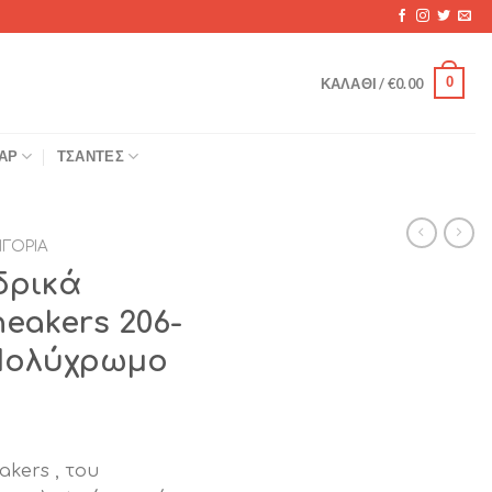
0
ΚΑΛΆΘΙ /
€
0.00
ΆΡ
ΤΣΆΝΤΕΣ
ΗΓΟΡΊΑ
δρικά
eakers 206-
Πολύχρωμο
kers , του