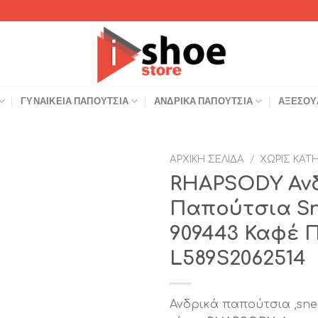
ΓΥΝΑΙΚΕΊΑ ΠΑΠΟΎΤΣΙΑ
ΑΝΔΡΙΚΆ ΠΑΠΟΎΤΣΙΑ
ΑΞΕΣΟΥ
ΑΡΧΙΚΉ ΣΕΛΊΔΑ
/
ΧΩΡΊΣ ΚΑΤ
RHAPSODY Αν
Add to
Παπούτσια Sn
Wishlist
909443 Καφέ 
L589S2062514
Ανδρικά παπούτσια ,snea