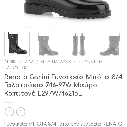
ΑΡΧΙΚΉ ΣΕΛΊΔΑ
/
ΝΈΕΣ ΠΑΡΑΛΑΒΈΣ
/
ΓΥΝΑΙΚΕΊΑ
ΠΑΠΟΎΤΣΙΑ
Renato Garini Γυναικεία Μπότα 3/4
Γαλοτσάκια 746-97W Μαύρο
Καπιτονέ L297W746215L
Γυναικεία ΜΠΟΤΑ 3/4 απο την εταιρεία
RENATO