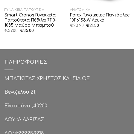
ΓΥΝΑΙΚΕΊΑ ΠΑΠΟΎΤΣΙΑ
ΑΝΑΤΟΜΙΚΆ
Smart Cronos Γυναικεία
Parex Γυναικείες Παντόφλες
Παπούτσια Πέδιλα 7110-
10116153.W Λευκό
1085 Μαύρο Μπαμπού
Original
Η
€
23.90
€
21.30
price
τρέχουσα
Original
Η
€
59.00
€
35.00
was:
τιμή
price
τρέχουσα
€23.90.
είναι:
was:
τιμή
€21.30.
€59.00.
είναι:
€35.00.
ΠΛΗΡΟΦΟΡΊΕΣ
ΜΠΑΓΙΩΤΑΣ ΧΡΗΣΤΟΣ ΚΑΙ ΣΙΑ ΟΕ
Βενιζελου 21
,
Ελασσόνα ,40200
ΔΟΥ :Α ΛΑΡΙΣΑΣ
ΑΦΜ:
999253218