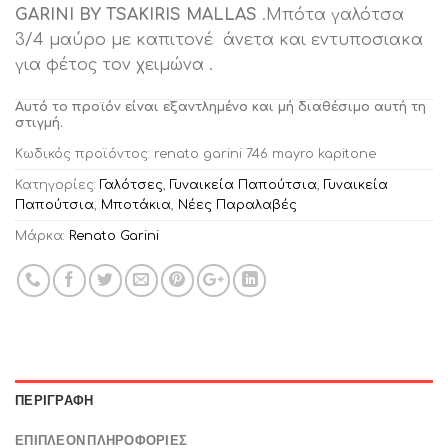
GARINI BY TSAKIRIS MALLAS
.Μπότα γαλότσα
3/4 μαύρο με καπιτονέ άνετα και εντυποσιακα
για φέτος τον χειμώνα .
Αυτό το προϊόν είναι εξαντλημένο και μή διαθέσιμο αυτή τη
στιγμή.
Κωδικός προϊόντος:
renato garini 746 mayro kapitone
Κατηγορίες:
Γαλότσες
,
Γυναικεία Παπούτσια
,
Γυναικεία
Παπούτσια
,
Μποτάκια
,
Νέες Παραλαβές
Μάρκα:
Renato Garini
ΠΕΡΙΓΡΑΦΉ
ΕΠΙΠΛΈΟΝ ΠΛΗΡΟΦΟΡΊΕΣ