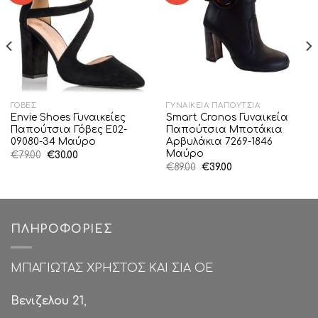
ΓΌΒΕΣ
ΓΥΝΑΙΚΕΊΑ ΠΑΠΟΎΤΣΙΑ
Envie Shoes Γυναικείες
Smart Cronos Γυναικεία
Παπούτσια Γόβες E02-
Παπούτσια Μποτάκια
09080-34 Μαύρο
Αρβυλάκια 7269-1846
Μαύρο
Original
Η
€
79.00
€
30.00
price
τρέχουσα
Original
Η
€
89.00
€
39.00
was:
τιμή
price
τρέχουσα
€79.00.
είναι:
was:
τιμή
€30.00.
€89.00.
είναι:
€39.00.
ΠΛΗΡΟΦΟΡΊΕΣ
ΜΠΑΓΙΩΤΑΣ ΧΡΗΣΤΟΣ ΚΑΙ ΣΙΑ ΟΕ
Βενιζελου 21
,