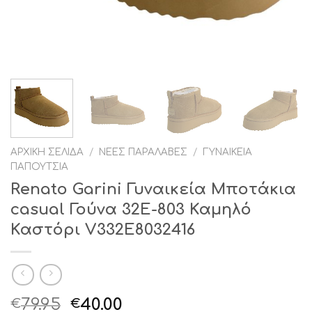
ΑΡΧΙΚΉ ΣΕΛΊΔΑ
/
ΝΈΕΣ ΠΑΡΑΛΑΒΈΣ
/
ΓΥΝΑΙΚΕΊΑ
ΠΑΠΟΎΤΣΙΑ
Renato Garini Γυναικεία Μποτάκια
casual Γούνα 32E-803 Καμηλό
Καστόρι V332E8032416
Original
Η
79.95
40.00
€
€