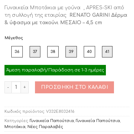
price
τρέχουσα
Γυναικεία Μποτάκια με γούνα , APRES-SKI από
was:
τιμή
τη συλλογή της εταιρίας
RENATO GARINI Δέρμα
€79.95.
είναι:
& ύφασμα με τακούνι ΜΕΣΑΙΟ – 4,5 cm
€40.00.
Μέγεθος
36
37
38
39
40
41
Άμεση παραλαβή/Παράδοση σε 1-3 ημέρες
Ποσότητα
ΠΡΟΣΘΉΚΗ ΣΤΟ ΚΑΛΆΘΙ
Κωδικός προϊόντος:
V332E8032416
Κατηγορίες:
Γυναικεία Παπούτσια
,
Γυναικεία Παπούτσια
,
Μποτάκια
,
Νέες Παραλαβές