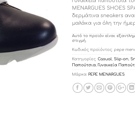
Γυναικεία παπούτσια το
MENARGUES SHOES SPA
δερμάτινα sneakers ανατ
μαλάκα για όλη την ήμε
Αυτό το προϊόν είναι εξαντλη
στιγμή.
Κωδικός προϊόντος:
pepe mena
Κατηγορίες:
Casual
,
Slip-on
,
S
Παπούτσια
,
Γυναικεία Παπού
Μάρκα:
PEPE MENARGUES