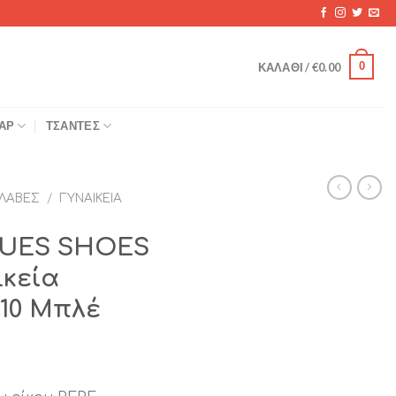
0
ΚΑΛΆΘΙ /
€
0.00
ΆΡ
ΤΣΆΝΤΕΣ
ΛΑΒΈΣ
/
ΓΥΝΑΙΚΕΊΑ
UES SHOES
ικεία
10 Μπλέ