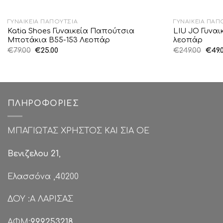
ΓΥΝΑΙΚΕΊΑ ΠΑΠΟΎΤΣΙΑ
ΓΥΝΑΙΚΕΊΑ ΠΑΠ
Katia Shoes Γυναικεία Παπούτσια
LIU JO Γυνα
Μποτάκια Β55-153 Λεοπάρ
λεοπάρ
Original
Η
Origi
€
79.00
€
25.00
€
249.00
€
49.
price
τρέχουσα
pric
was:
τιμή
was:
€79.00.
είναι:
€249.
€25.00.
ΠΛΗΡΟΦΟΡΊΕΣ
ΜΠΑΓΙΩΤΑΣ ΧΡΗΣΤΟΣ ΚΑΙ ΣΙΑ ΟΕ
Βενιζελου 21
,
Ελασσόνα ,40200
ΔΟΥ :Α ΛΑΡΙΣΑΣ
ΑΦΜ:
999253218