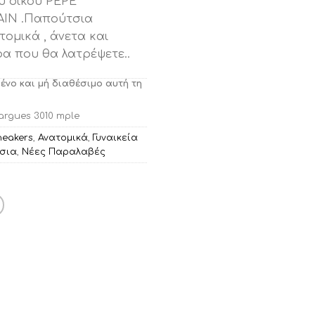
υ οίκου PEPE
IN .Παπούτσια
ομικά , άνετα και
ρα που θα λατρέψετε..
μένο και μή διαθέσιμο αυτή τη
rgues 3010 mple
neakers
,
Ανατομικά
,
Γυναικεία
τσια
,
Νέες Παραλαβές