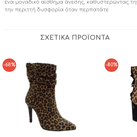
ένα μοναδικό αίσθημα άνεσης, καθυστερώντας τ
την περιττή δυσφορία όταν περπατάτε
ΣΧΕΤΙΚΆ ΠΡΟΪΌΝΤΑ
-68%
-80%
Add to
Wishlist