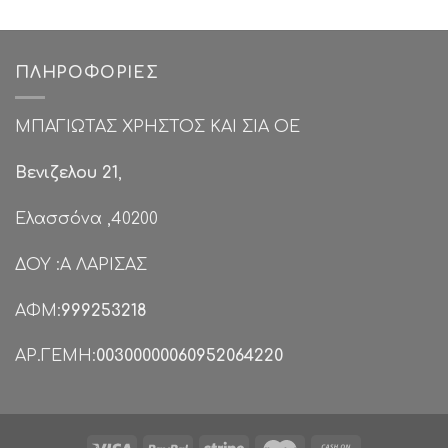
€25.00.
was:
τιμή
€69.00.
είναι:
€39.00.
ΠΛΗΡΟΦΟΡΊΕΣ
ΜΠΑΓΙΩΤΑΣ ΧΡΗΣΤΟΣ ΚΑΙ ΣΙΑ ΟΕ
Βενιζελου 21
,
Ελασσόνα ,40200
ΔΟΥ :Α ΛΑΡΙΣΑΣ
ΑΦΜ:
999253218
ΑΡ.ΓΕΜΗ:
00300000060952064220