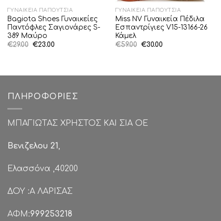
ΓΥΝΑΙΚΕΊΑ ΠΑΠΟΎΤΣΙΑ
ΓΥΝΑΙΚΕΊΑ ΠΑΠΟΎΤΣΙΑ
Bagiota Shoes Γυναικείες
Miss NV Γυναικεία Πέδιλα
Παντόφλες Σαγιονάρες S-
Εσπαντρίγιες V15-13166-26
389 Μαύρο
Κάμελ
Original
Η
Original
Η
€
29.00
€
23.00
€
59.00
€
30.00
price
τρέχουσα
price
τρέχουσα
was:
τιμή
was:
τιμή
€29.00.
είναι:
€59.00.
είναι:
€23.00.
€30.00.
ΠΛΗΡΟΦΟΡΊΕΣ
ΜΠΑΓΙΩΤΑΣ ΧΡΗΣΤΟΣ ΚΑΙ ΣΙΑ ΟΕ
Βενιζελου 21
,
Ελασσόνα ,40200
ΔΟΥ :Α ΛΑΡΙΣΑΣ
ΑΦΜ:
999253218