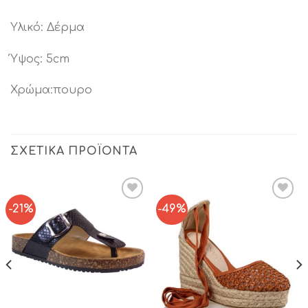
Υλικό: Δέρμα
Ύψος: 5cm
Χρώμα:πουρο
ΣΧΕΤΙΚΆ ΠΡΟΪΌΝΤΑ
-21%
-49%
Add to
Add to
Wishlist
Wishlist