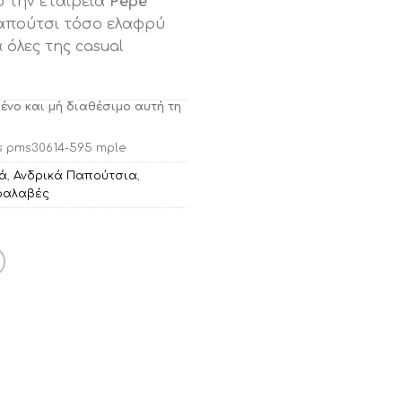
 την εταιρεία
Pepe
απούτσι τόσο ελαφρύ
 όλες της casual
μένο και μή διαθέσιμο αυτή τη
s pms30614-595 mple
κά
,
Ανδρικά Παπούτσια
,
ραλαβές