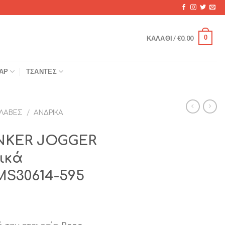
0
ΚΑΛΆΘΙ /
€
0.00
ΆΡ
ΤΣΆΝΤΕΣ
ΛΑΒΈΣ
/
ΑΝΔΡΙΚΆ
INKER JOGGER
ικά
S30614-595