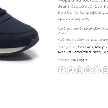
Ανδρικά παπούτσια, από
Jeans
δερμάτινα. Ένα π
που θα το λατρέψετε για
εμφανίσεις σας.. .
Αυτό το προϊόν είναι εξαντλη
στιγμή.
Κωδικός προϊόντος:
pepe jean
Κατηγορίες:
Sneakers
,
Αθλητι
Ανδρικά Παπούτσια
,
Νέες Πα
Μάρκα:
Pepe jeans