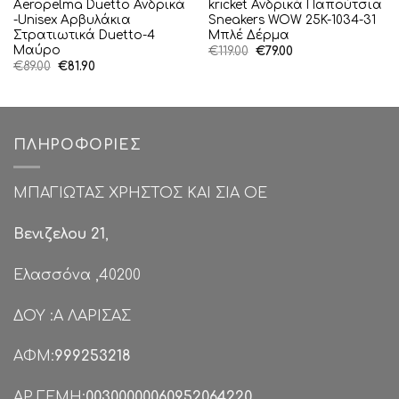
Aeropelma Duetto Ανδρικά
kricket Ανδρικά Παπούτσια
-Unisex Αρβυλάκια
Sneakers WOW 25K-1034-31
Στρατιωτικά Duetto-4
Μπλέ Δέρμα
Μαύρο
Original
Η
€
119.00
€
79.00
price
τρέχουσα
Original
Η
€
89.00
€
81.90
was:
τιμή
price
τρέχουσα
€119.00.
είναι:
was:
τιμή
€79.00.
€89.00.
είναι:
€81.90.
ΠΛΗΡΟΦΟΡΊΕΣ
ΜΠΑΓΙΩΤΑΣ ΧΡΗΣΤΟΣ ΚΑΙ ΣΙΑ ΟΕ
Βενιζελου 21
,
Ελασσόνα ,40200
ΔΟΥ :Α ΛΑΡΙΣΑΣ
ΑΦΜ:
999253218
ΑΡ.ΓΕΜΗ:
00300000060952064220