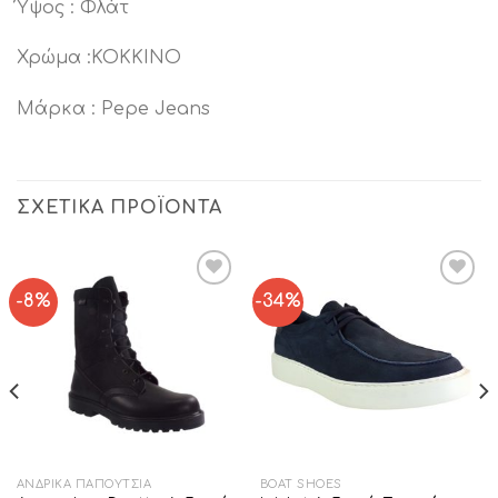
Ύψος : Φλάτ
Χρώμα :ΚΟΚΚΙΝΟ
Μάρκα : Pepe Jeans
ΣΧΕΤΙΚΆ ΠΡΟΪΌΝΤΑ
-8%
-34%
Add to
Add to
Wishlist
Wishlist
ΑΝΔΡΙΚΆ ΠΑΠΟΎΤΣΙΑ
BOAT SHOES