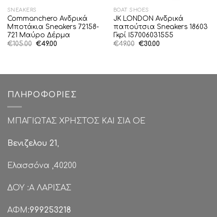
SNEAKERS
BOAT SHOES
Commanchero Ανδρικά
JK LONDON Ανδρικά
Μποτάκια Sneakers 72158-
παπούτσια Sneakers 18603
721 Μαύρο Δέρμα
Γκρί I57006031555
Original
Η
Original
Η
€
105.00
€
49.00
€
49.00
€
30.00
price
τρέχουσα
price
τρέχουσα
was:
τιμή
was:
τιμή
€105.00.
είναι:
€49.00.
είναι:
€49.00.
€30.00.
ΠΛΗΡΟΦΟΡΊΕΣ
ΜΠΑΓΙΩΤΑΣ ΧΡΗΣΤΟΣ ΚΑΙ ΣΙΑ ΟΕ
Βενιζελου 21
,
Ελασσόνα ,40200
ΔΟΥ :Α ΛΑΡΙΣΑΣ
ΑΦΜ:
999253218