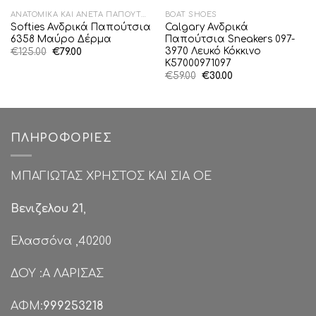
ΑΝΑΤΟΜΙΚΆ ΚΑΙ ΆΝΕΤΑ ΠΑΠΟΎΤΣΙΑ
BOAT SHOES
Softies Ανδρικά Παπούτσια
Calgary Ανδρικά
6358 Μαύρο Δέρμα
Παπούτσια Sneakers 097-
3970 Λευκό Κόκκινο
Original
Η
€
125.00
€
79.00
price
τρέχουσα
K57000971097
was:
τιμή
Original
Η
€
59.00
€
30.00
€125.00.
είναι:
price
τρέχουσα
€79.00.
was:
τιμή
€59.00.
είναι:
€30.00.
ΠΛΗΡΟΦΟΡΊΕΣ
ΜΠΑΓΙΩΤΑΣ ΧΡΗΣΤΟΣ ΚΑΙ ΣΙΑ ΟΕ
Βενιζελου 21
,
Ελασσόνα ,40200
ΔΟΥ :Α ΛΑΡΙΣΑΣ
ΑΦΜ:
999253218