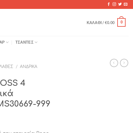
0
ΚΑΛΆΘΙ /
€
0.00
ΆΡ
ΤΣΆΝΤΕΣ
ΛΑΒΈΣ
/
ΑΝΔΡΙΚΆ
ROSS 4
ικά
S30669-999