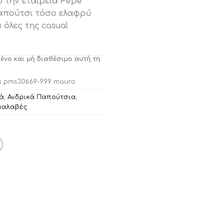
 την εταιρεία Pepe
παπούτσι τόσο ελαφρύ
 όλες της casual
μένο και μή διαθέσιμο αυτή τη
s pms30669-999 mauro
κά
,
Ανδρικά Παπούτσια
,
ραλαβές