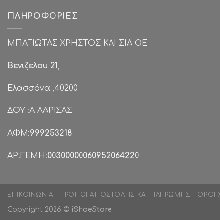
ΠΛΗΡΟΦΟΡΊΕΣ
ΜΠΑΓΙΩΤΑΣ ΧΡΗΣΤΟΣ ΚΑΙ ΣΙΑ ΟΕ
Βενιζελου 21
,
Ελασσόνα ,40200
ΔΟΥ :Α ΛΑΡΙΣΑΣ
ΑΦΜ:
999253218
ΑΡ.ΓΕΜΗ:
00300000060952064220
ΕΠΙΚΟΙΝΩΝΊΑ
ΤΡΌΠΟΙ ΑΠΟΣΤΟΛΉΣ ΚΑΙ ΠΛΗΡΩΜΉΣ
ΌΡΟΙ 
Copyright 2026 ©
iShoeStore