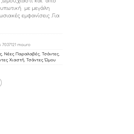
 ,ώμου,χιαστί και από
ή
υπωτική με μεγάλη
ι:
σιακές εμφανίσεις .Για
00.
s 7037121 mauro
ς
,
Νέες Παραλαβές
,
Τσάντες
,
ντες Χιαστή
,
Τσάντες Ώμου