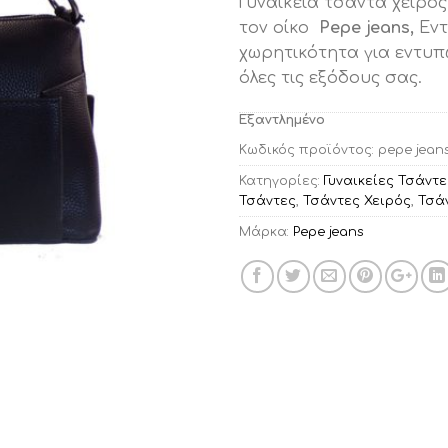
Γυναικεία τσάντα χειρός
was:
τιμ
τον οίκο
Pepe jeans,
Εντ
€83.00.
είνα
χωρητικότητα για εντυπω
€39.
όλες τις εξόδους σας.
Εξαντλημένο
Κωδικός προϊόντος:
pepe jean
Κατηγορίες:
Γυναικείες Τσάντε
Τσάντες
,
Τσάντες Χειρός
,
Τσά
Μάρκα:
Pepe jeans