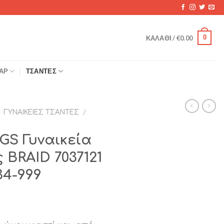
0
ΚΑΛΆΘΙ /
€
0.00
ΆΡ
ΤΣΆΝΤΕΣ
ΓΥΝΑΙΚΕΊΕΣ ΤΣΆΝΤΕΣ
/
GS Γυναικεία
 BRAID 7037121
34-999
χουσα