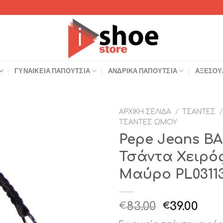
ΓΥΝΑΙΚΕΊΑ ΠΑΠΟΎΤΣΙΑ
ΑΝΔΡΙΚΆ ΠΑΠΟΎΤΣΙΑ
ΑΞΕΣΟΥ
ΑΡΧΙΚΉ ΣΕΛΊΔΑ
/
ΤΣΆΝΤΕΣ
/
ΤΣΆΝΤΕΣ ΏΜΟΥ
Add to
Pepe Jeans BA
Wishlist
Τσάντα Χειρός
Μαύρο PL0311
Original
Η
83.00
39.00
€
€
price
τρέ