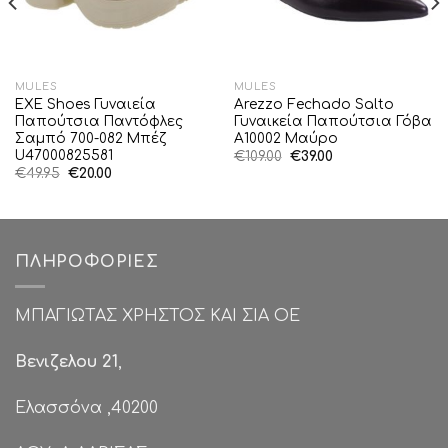
MULES
MULES
EXE Shoes Γυναιεία
Arezzo Fechado Salto
Παπούτσια Παντόφλες
Γυναικεία Παπούτσια Γόβα
Σαμπό 700-082 Μπέζ
A10002 Μαύρο
U47000825581
Original
Η
€
109.00
€
39.00
price
τρέχουσα
Original
Η
€
49.95
€
20.00
was:
τιμή
price
τρέχουσα
€109.00.
είναι:
was:
τιμή
€39.00.
€49.95.
είναι:
€20.00.
ΠΛΗΡΟΦΟΡΊΕΣ
ΜΠΑΓΙΩΤΑΣ ΧΡΗΣΤΟΣ ΚΑΙ ΣΙΑ ΟΕ
Βενιζελου 21
,
Ελασσόνα ,40200