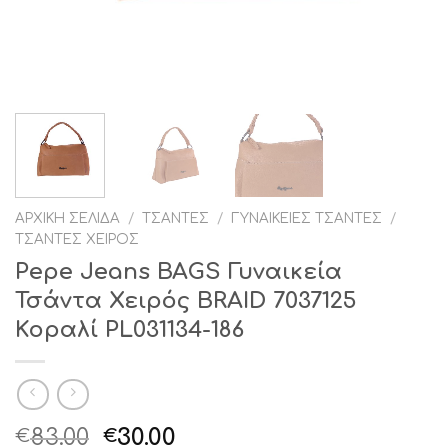
ΑΡΧΙΚΉ ΣΕΛΊΔΑ
/
ΤΣΆΝΤΕΣ
/
ΓΥΝΑΙΚΕΊΕΣ ΤΣΆΝΤΕΣ
/
ΤΣΆΝΤΕΣ ΧΕΙΡΌΣ
Pepe Jeans BAGS Γυναικεία
Τσάντα Χειρός BRAID 7037125
Κοραλί PL031134-186
Original
Η
83.00
30.00
€
€