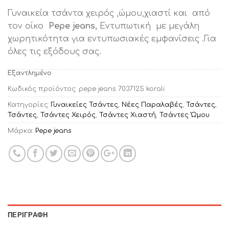
price
τρέχουσα
Γυναικεία τσάντα χειρός ,ώμου,χιαστί και από
was:
τιμή
τον οίκο
Pepe jeans,
Εντυπωτική με μεγάλη
€83.00.
είναι:
χωρητικότητα για εντυπωσιακές εμφανίσεις .Για
€30.00.
όλες τις εξόδους σας.
Εξαντλημένο
Κωδικός προϊόντος:
pepe jeans 7037125 korali
Κατηγορίες:
Γυναικείες Τσάντες
,
Νέες Παραλαβές
,
Τσάντες
,
Τσάντες
,
Τσάντες Χειρός
,
Τσάντες Χιαστή
,
Τσάντες Ώμου
Μάρκα:
Pepe jeans
ΠΕΡΙΓΡΑΦΉ