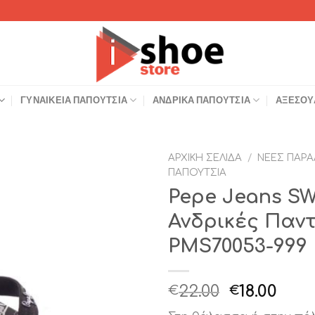
ΓΥΝΑΙΚΕΊΑ ΠΑΠΟΎΤΣΙΑ
ΑΝΔΡΙΚΆ ΠΑΠΟΎΤΣΙΑ
ΑΞΕΣΟΥ
ΑΡΧΙΚΉ ΣΕΛΊΔΑ
/
ΝΈΕΣ ΠΑΡΑ
ΠΑΠΟΎΤΣΙΑ
Add to
Pepe Jeans S
Wishlist
Ανδρικές Παν
PMS70053-999
Original
Η
22.00
18.00
€
€
price
τρέ