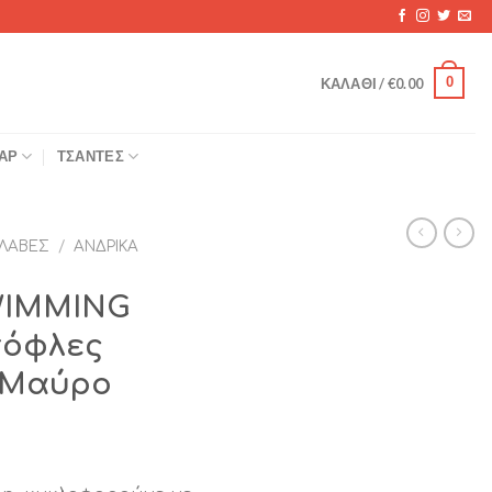
0
ΚΑΛΆΘΙ /
€
0.00
ΆΡ
ΤΣΆΝΤΕΣ
ΛΑΒΈΣ
/
ΑΝΔΡΙΚΆ
WIMMING
τόφλες
 Μαύρο
χουσα