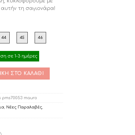
λη, κυκλοφορούμε με
ή
 αυτήν τη σαγιονάρα!
ι:
00.
44
45
46
η σε 1-3 ημέρες
ΚΗ ΣΤΟ ΚΑΛΆΘΙ
s pms70053 mauro
ια
,
Νέες Παραλαβές
,