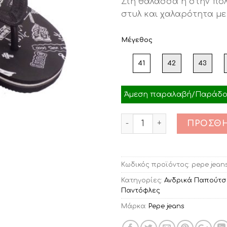
Στη θάλασσα ή στην πό
was:
τιμ
στυλ και χαλαρότητα με
€22.00.
είνα
€18.
Μέγεθος
41
42
43
Άμεση παραλαβή/Παράδοσ
Ποσότητα
ΠΡΟΣΘΉ
Κωδικός προϊόντος:
pepe jean
Κατηγορίες:
Ανδρικά Παπούτσ
Παντόφλες
Μάρκα:
Pepe jeans