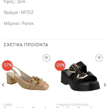
Ύψος : 2cm
Χρώμα : ΜΠΕΖ
Μάρκα : Parex
ΣΧΕΤΙΚΆ ΠΡΟΪΌΝΤΑ
-57%
-20%
Add to
Add to
Wishlist
Wishlist
ΓΌΒΕΣ
ΓΥΝΑΙΚΕΊΑ ΠΑΠΟΎΤΣΙΑ