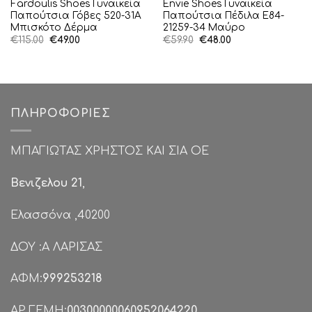
Fardoulis Shoes Γυναικεία
Envie Shoes Γυναικεία
Παπούτσια Γόβες 520-31A
Παπούτσια Πέδιλα E84-
Μπισκότο Δέρμα
21259-34 Μαύρο
Original
Η
Original
Η
€
115.00
€
49.00
€
59.90
€
48.00
price
τρέχουσα
price
τρέχουσα
was:
τιμή
was:
τιμή
€115.00.
είναι:
€59.90.
είναι:
€49.00.
€48.00.
ΠΛΗΡΟΦΟΡΊΕΣ
ΜΠΑΓΙΩΤΑΣ ΧΡΗΣΤΟΣ ΚΑΙ ΣΙΑ ΟΕ
Βενιζελου 21
,
Ελασσόνα ,40200
ΔΟΥ :Α ΛΑΡΙΣΑΣ
ΑΦΜ:
999253218
ΑΡ.ΓΕΜΗ:
00300000060952064220