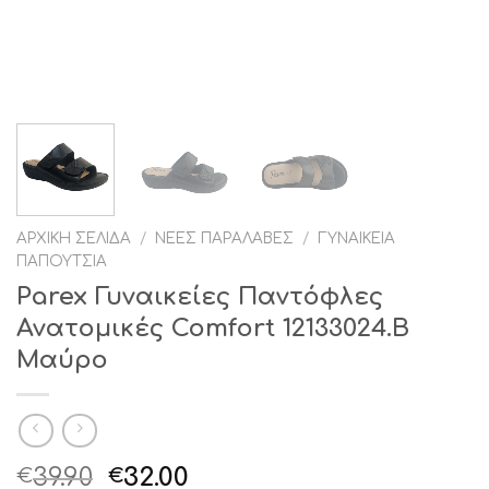
ΑΡΧΙΚΉ ΣΕΛΊΔΑ
/
ΝΈΕΣ ΠΑΡΑΛΑΒΈΣ
/
ΓΥΝΑΙΚΕΊΑ
ΠΑΠΟΎΤΣΙΑ
Parex Γυναικείες Παντόφλες
Ανατομικές Comfort 12133024.B
Μαύρο
Original
Η
39.90
32.00
€
€