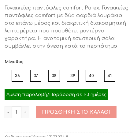
price
τρέχουσα
Γυναικείες παντόφλες comfort Parex. Γυναικείες
was:
τιμή
παντόφλες comfort
με δύο φαρδιά λουράκια
€39.90.
είναι:
στο επάνω μέρος και διακριτική διακοσμητική
€32.00.
λεπτομέρεια που προσθέτει μοντέρνο
χαρακτήρα. Η ανατομική εσωτερική σόλα
συμβάλλει στην άνεση κατά το περπάτημα,
Μέγεθος
36
37
38
39
40
41
Άμεση παραλαβή/Παράδοση σε 1-3 ημέρες
Ποσότητα
ΠΡΟΣΘΉΚΗ ΣΤΟ ΚΑΛΆΘΙ