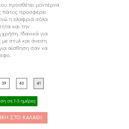
ι:
που προσθέτει μοντέρνα
00.
ς πάτος προσφέρει
ενώ η ελαφριά σόλα
ητα και την
χρήση. Ιδανικά για
 με στυλ και άνεση.
 για αίσθηση σαν να
εφο.
39
40
41
η σε 1-3 ημέρες
ΚΗ ΣΤΟ ΚΑΛΆΘΙ