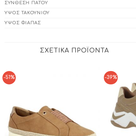
ΣΎΝΘΕΣΗ ΠΆΤΟΥ
ΎΨΟΣ ΤΑΚΟΥΝΙΟΎ
ΎΨΟΣ ΦΙΆΠΑΣ
ΣΧΕΤΙΚΆ ΠΡΟΪΌΝΤΑ
-51%
-39%
Add to
Wishlist