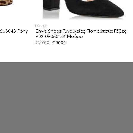
ΓΌΒΕΣ
 S68043 Pony
Envie Shoes Γυναικείες Παπούτσια Γόβες
E02-09080-34 Μαύρο
Original
Η
€
79.00
€
30.00
price
τρέχουσα
was:
τιμή
€79.00.
είναι:
€30.00.