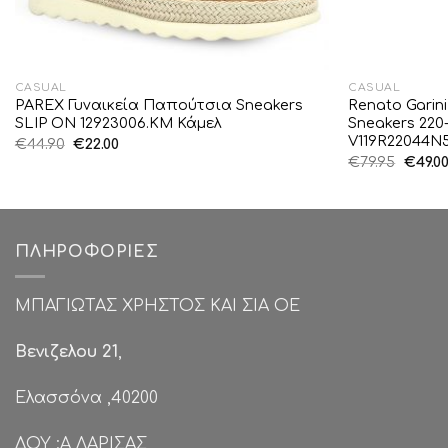
CASUAL
CASUAL
PAREX Γυναικεία Παπούτσια Sneakers
Renato Garin
SLIP ON 12923006.KM Κάμελ
Sneakers 22
V119R22044N
Original
Η
€
44.90
€
22.00
price
τρέχουσα
Origin
€
79.95
€
49.0
was:
τιμή
price
€44.90.
είναι:
was:
€22.00.
€79.95
ΠΛΗΡΟΦΟΡΊΕΣ
ΜΠΑΓΙΩΤΑΣ ΧΡΗΣΤΟΣ ΚΑΙ ΣΙΑ ΟΕ
Βενιζελου 21
,
Ελασσόνα ,40200
ΔΟΥ :Α ΛΑΡΙΣΑΣ