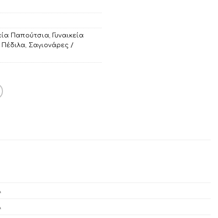
κεία Παπούτσια
,
Γυναικεία
,
Πέδιλα
,
Σαγιονάρες /
Α
Α