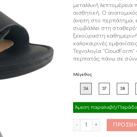
€41.90.
είνα
μεταλλική λεπτομέρεια 
€34.
αισθητική. Ο ανατομικό
άνεση στο περπάτημα, 
συμβάλλει στη σταθερότ
ξεκούραστη καθημερινή 
καλοκαιρινές εμφανίσεις
Τεχνολογία “CloudForm”
περπατάς πάνω σε σύνν
Μέγεθος
36
37
38
Άμεση παραλαβή/Παράδοσ
Ποσότητα
ΠΡΟΣΘΉ