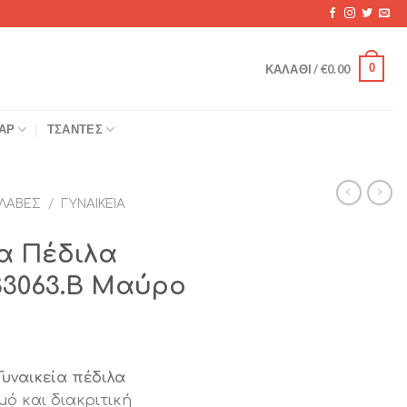
0
ΚΑΛΆΘΙ /
€
0.00
ΆΡ
ΤΣΆΝΤΕΣ
ΛΑΒΈΣ
/
ΓΥΝΑΙΚΕΊΑ
ία Πέδιλα
33063.B Μαύρο
χουσα
Γυναικεία πέδιλα
ή
ό και διακριτική