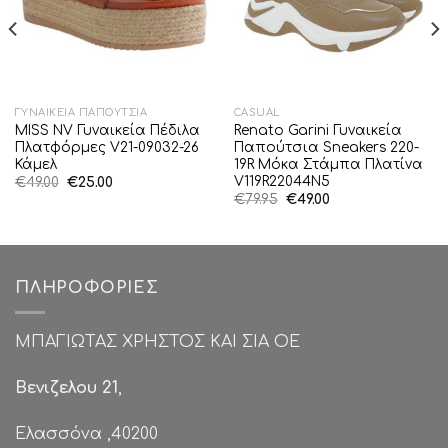
ΓΥΝΑΙΚΕΊΑ ΠΑΠΟΎΤΣΙΑ
CASUAL
MISS NV Γυναικεία Πέδιλα
Renato Garini Γυναικεία
Πλατφόρμες V21-09032-26
Παπούτσια Sneakers 220-
Κάμελ
19R Μόκα Στάμπα Πλατίνα
V119R22044N5
Original
Η
€
49.00
€
25.00
price
τρέχουσα
Original
Η
€
79.95
€
49.00
was:
τιμή
price
τρέχουσα
€49.00.
είναι:
was:
τιμή
€25.00.
€79.95.
είναι:
€49.00.
ΠΛΗΡΟΦΟΡΊΕΣ
ΜΠΑΓΙΩΤΑΣ ΧΡΗΣΤΟΣ ΚΑΙ ΣΙΑ ΟΕ
Βενιζελου 21
,
Ελασσόνα ,40200