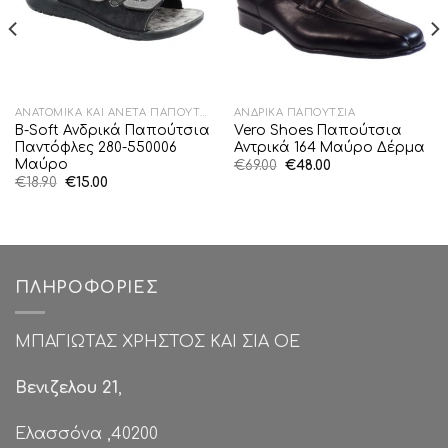
ΑΝΑΤΟΜΙΚΆ ΚΑΙ ΆΝΕΤΑ ΠΑΠΟΎΤΣΙΑ
ΑΝΔΡΙΚΆ ΠΑΠΟΎΤΣΙΑ
B-Soft Ανδρικά Παπούτσια
Vero Shoes Παπούτσια
Παντόφλες 280-550006
Αντρικά 164 Μαύρο Δέρμα
Μαύρο
Original
Η
€
69.00
€
48.00
price
τρέχουσα
Original
Η
€
18.90
€
15.00
was:
τιμή
price
τρέχουσα
€69.00.
είναι:
was:
τιμή
€48.00.
€18.90.
είναι:
€15.00.
ΠΛΗΡΟΦΟΡΊΕΣ
ΜΠΑΓΙΩΤΑΣ ΧΡΗΣΤΟΣ ΚΑΙ ΣΙΑ ΟΕ
Βενιζελου 21
,
Ελασσόνα ,40200