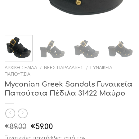
ΑΡΧΙΚΉ ΣΕΛΊΔΑ
/
ΝΈΕΣ ΠΑΡΑΛΑΒΈΣ
/
ΓΥΝΑΙΚΕΊΑ
ΠΑΠΟΎΤΣΙΑ
Myconian Greek Sandals Γυναικεία
Παπούτσια Πέδιλα 31422 Μαύρο
Original
Η
89.00
59.00
€
€
price
τρέχουσα
Γυναικείες παντόφλες, από την