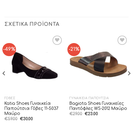
ΣΧΕΤΙΚΆ ΠΡΟΪΌΝΤΑ
-49%
-21%
Add to
Add to
Wishlist
Wishlist
ΓΌΒΕΣ
ΓΥΝΑΙΚΕΊΑ ΠΑΠΟΎΤΣΙΑ
Katia Shoes Γυναικεία
Bagiota Shoes Γυναικείες
Παπούτσια Γόβες 11-5037
Παντόφλες WS-2012 Μαύρο
Μαύρο
Original
Η
€
29.00
€
23.00
price
τρέχουσα
Original
Η
€
59.00
€
30.00
was:
τιμή
price
τρέχουσα
€29.00.
είναι:
was:
τιμή
€23.00.
€59.00.
είναι: