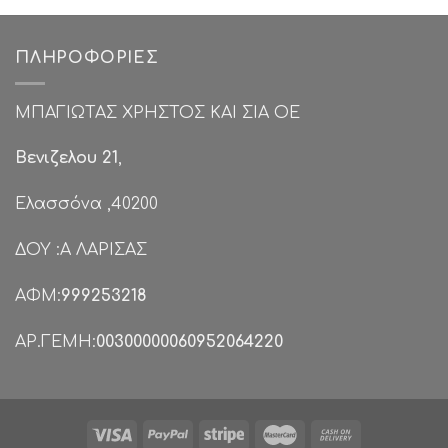
€30.00.
ΠΛΗΡΟΦΟΡΊΕΣ
ΜΠΑΓΙΩΤΑΣ ΧΡΗΣΤΟΣ ΚΑΙ ΣΙΑ ΟΕ
Βενιζελου 21
,
Ελασσόνα ,40200
ΔΟΥ :Α ΛΑΡΙΣΑΣ
ΑΦΜ:
999253218
ΑΡ.ΓΕΜΗ:
00300000060952064220