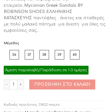
was:
τιμή
εταιρεία
.Myconian Greek Sandals BY
€89.00.
είναι:
ROBINSON SHOES ΕΛΛΗΝΙΚΗΣ
€59.00.
ΚΑΤΑΣΚΕΥΗΣ
παντόφλες άνετες και σταθερές
με πολύ μαλακό πάτημα για άνεση για όλες τις
εμφανίσεις σας..
Μέγεθος
36
37
38
39
40
Άμεση παραλαβή/Παράδοση σε 1-3 ημέρες
Ποσότητα
ΠΡΟΣΘΉΚΗ ΣΤΟ ΚΑΛΆΘΙ
Κωδικός προϊόντος:
31422 mauro