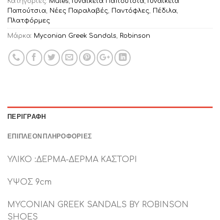
Κατηγορίες:
Mules
,
Γυναικεία Παπούτσια
,
Γυναικεία
Παπούτσια
,
Νέες Παραλαβές
,
Παντόφλες
,
Πέδιλα
,
Πλατφόρμες
Μάρκα:
Myconian Greek Sandals
,
Robinson
ΠΕΡΙΓΡΑΦΉ
ΕΠΙΠΛΈΟΝ ΠΛΗΡΟΦΟΡΊΕΣ
ΥΛΙΚΟ :ΔΕΡΜΑ-ΔΕΡΜΑ ΚΑΣΤΟΡΙ
ΥΨΟΣ 9cm
MYCONIAN GREEK SANDALS BY ROBINSON
SHOES