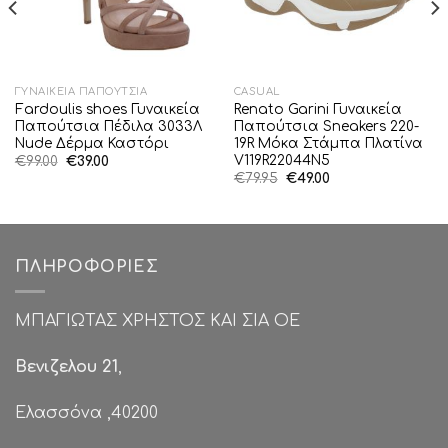
ΓΥΝΑΙΚΕΊΑ ΠΑΠΟΎΤΣΙΑ
CASUAL
Fardoulis shoes Γυναικεία
Renato Garini Γυναικεία
Παπούτσια Πέδιλα 3033Λ
Παπούτσια Sneakers 220-
Νude Δέρμα Καστόρι
19R Μόκα Στάμπα Πλατίνα
V119R22044N5
Original
Η
€
99.00
€
39.00
price
τρέχουσα
Original
Η
€
79.95
€
49.00
was:
τιμή
price
τρέχουσα
€99.00.
είναι:
was:
τιμή
€39.00.
€79.95.
είναι:
€49.00.
ΠΛΗΡΟΦΟΡΊΕΣ
ΜΠΑΓΙΩΤΑΣ ΧΡΗΣΤΟΣ ΚΑΙ ΣΙΑ ΟΕ
Βενιζελου 21
,
Ελασσόνα ,40200