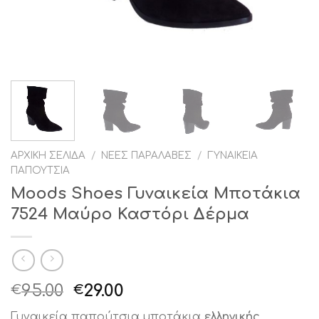
ΑΡΧΙΚΉ ΣΕΛΊΔΑ
/
ΝΈΕΣ ΠΑΡΑΛΑΒΈΣ
/
ΓΥΝΑΙΚΕΊΑ
ΠΑΠΟΎΤΣΙΑ
Moods Shoes Γυναικεία Μποτάκια
7524 Μαύρο Καστόρι Δέρμα
Original
Η
95.00
29.00
€
€
price
τρέχουσα
Γυναικεία παπούτσια,μποτάκια
ελληνικής