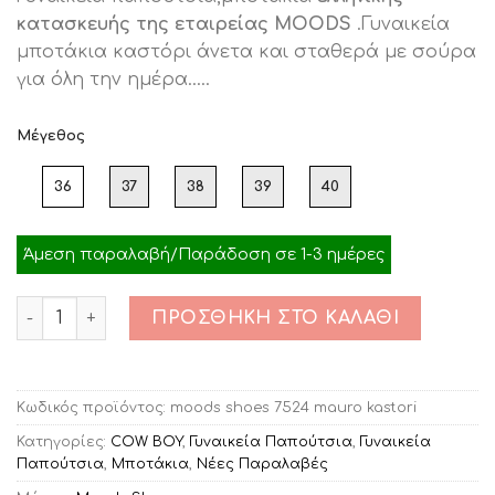
was:
τιμή
κατασκευής της εταιρείας MOODS
.Γυναικεία
€95.00.
είναι:
μποτάκια καστόρι άνετα και σταθερά με σούρα
€29.00.
για όλη την ημέρα…..
Μέγεθος
36
37
38
39
40
Άμεση παραλαβή/Παράδοση σε 1-3 ημέρες
Ποσότητα
ΠΡΟΣΘΉΚΗ ΣΤΟ ΚΑΛΆΘΙ
Κωδικός προϊόντος:
moods shoes 7524 mauro kastori
Κατηγορίες:
COW BOY
,
Γυναικεία Παπούτσια
,
Γυναικεία
Παπούτσια
,
Μποτάκια
,
Νέες Παραλαβές