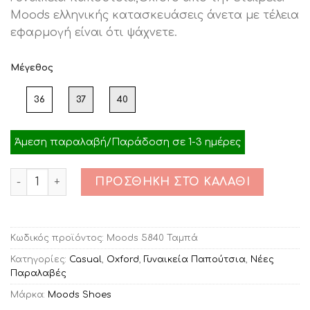
was:
τιμή
Moods ελληνικής κατασκευάσεις άνετα με τέλεια
€69.00.
είναι:
εφαρμογή είναι ότι ψάχνετε.
€29.00.
Μέγεθος
36
37
40
Άμεση παραλαβή/Παράδοση σε 1-3 ημέρες
Ποσότητα
ΠΡΟΣΘΉΚΗ ΣΤΟ ΚΑΛΆΘΙ
Κωδικός προϊόντος:
Moods 5840 Ταμπά
Κατηγορίες:
Casual
,
Oxford
,
Γυναικεία Παπούτσια
,
Νέες
Παραλαβές
Μάρκα:
Moods Shoes