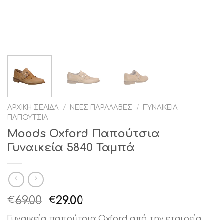
ΑΡΧΙΚΉ ΣΕΛΊΔΑ
/
ΝΈΕΣ ΠΑΡΑΛΑΒΈΣ
/
ΓΥΝΑΙΚΕΊΑ
ΠΑΠΟΎΤΣΙΑ
Moods Oxford Παπούτσια
Γυναικεία 5840 Ταμπά
Original
Η
69.00
29.00
€
€
price
τρέχουσα
Γυναικεία παπούτσια,Oxford από την εταιρεία