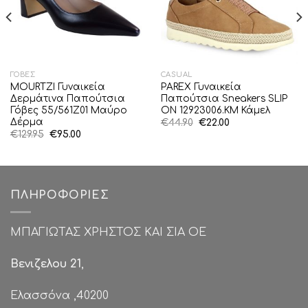
ΓΌΒΕΣ
CASUAL
MOURTZI Γυναικεία
PAREX Γυναικεία
Δερμάτινα Παπούτσια
Παπούτσια Sneakers SLIP
Γόβες 55/561Z01 Μαύρο
ON 12923006.KM Κάμελ
Δέρμα
Original
Η
€
44.90
€
22.00
price
τρέχουσα
Original
Η
€
129.95
€
95.00
was:
τιμή
price
τρέχουσα
€44.90.
είναι:
was:
τιμή
€22.00.
€129.95.
είναι:
€95.00.
ΠΛΗΡΟΦΟΡΊΕΣ
ΜΠΑΓΙΩΤΑΣ ΧΡΗΣΤΟΣ ΚΑΙ ΣΙΑ ΟΕ
Βενιζελου 21
,
Ελασσόνα ,40200