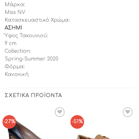
Μάρκα:
Miss NV
Κατασκευαστικό Χρώμα:
ΑΣΗΜΙ
Ύψος Τακουνιού:
9 cm
Collection:
Spring-Summer 2020
Φόρμα:
Κανονική
ΣΧΕΤΙΚΆ ΠΡΟΪΌΝΤΑ
-27%
-51%
Add to
Add to
Wishlist
Wishlist