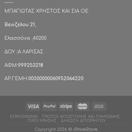
ΜΠΑΓΙΩΤΑΣ ΧΡΗΣΤΟΣ ΚΑΙ ΣΙΑ ΟΕ
Βενιζελου 21
,
Ελασσόνα ,40200
ΔΟΥ :Α ΛΑΡΙΣΑΣ
ΑΦΜ:
999253218
ΑΡ.ΓΕΜΗ:
00300000060952064220
ΕΠΙΚΟΙΝΩΝΊΑ
ΤΡΌΠΟΙ ΑΠΟΣΤΟΛΉΣ ΚΑΙ ΠΛΗΡΩΜΉΣ
ΌΡΟΙ ΧΡΉΣΗΣ
ΔΉΛΩΣΗ ΑΠΟΡΡΉΤΟΥ
Copyright 2026 ©
iShoeStore