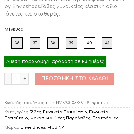
was:
τιμή
by Envieshoes.Γόβες γυναικείες κλασική αξία
€49.00.
είναι:
,άνετες και σταθερές.
€30.00.
Μέγεθος
36
37
38
39
40
41
Άμεση παραλαβή/Παράδοση σε 1-3 ημέρες
Ποσότητα
ΠΡΟΣΘΉΚΗ ΣΤΟ ΚΑΛΆΘΙ
Κωδικός προϊόντος:
miss NV V63-08736-39 mpornto
Κατηγορίες:
Γόβες
,
Γυναικεία Παπούτσια
,
Γυναικεία
Παπούτσια
,
Μοκασίνια
,
Νέες Παραλαβές
,
Πλατφόρμες
Μάρκα:
Envie Shoes
,
MISS NV