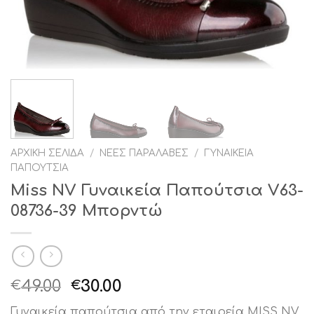
ΑΡΧΙΚΉ ΣΕΛΊΔΑ
/
ΝΈΕΣ ΠΑΡΑΛΑΒΈΣ
/
ΓΥΝΑΙΚΕΊΑ
ΠΑΠΟΎΤΣΙΑ
Miss NV Γυναικεία Παπούτσια V63-
08736-39 Μπορντώ
Original
Η
49.00
30.00
€
€
price
τρέχουσα
Γυναικεία παπούτσια από την εταιρεία MISS NV