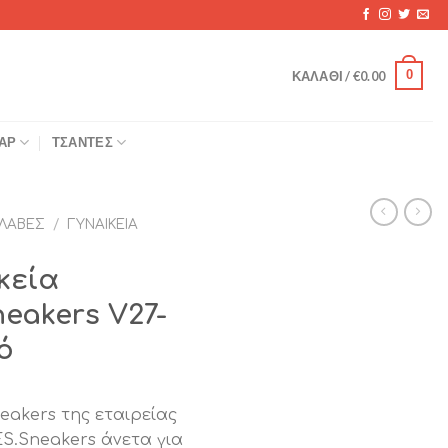
0
ΚΑΛΆΘΙ /
€
0.00
ΆΡ
ΤΣΆΝΤΕΣ
ΛΑΒΈΣ
/
ΓΥΝΑΙΚΕΊΑ
κεία
eakers V27-
ό
eakers της εταιρείας
S.Sneakers άνετα για