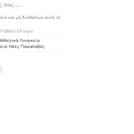
ις σας….…
μένο και μή διαθέσιμο αυτή τη
7-08603-59 xryro
Αθλητικά
,
Γυναικεία
τσια
,
Νέες Παραλαβές