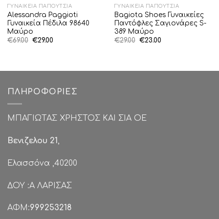
ΓΥΝΑΙΚΕΊΑ ΠΑΠΟΎΤΣΙΑ
ΓΥΝΑΙΚΕΊΑ ΠΑΠΟΎΤΣΙΑ
Alessandra Paggioti
Bagiota Shoes Γυναικείες
Γυναικεία Πέδιλα 98640
Παντόφλες Σαγιονάρες S-
Μαύρο
389 Μαύρο
Original
Η
Original
Η
€
69.00
€
29.00
€
29.00
€
23.00
price
τρέχουσα
price
τρέχουσα
was:
τιμή
was:
τιμή
€69.00.
είναι:
€29.00.
είναι:
€29.00.
€23.00.
ΠΛΗΡΟΦΟΡΊΕΣ
ΜΠΑΓΙΩΤΑΣ ΧΡΗΣΤΟΣ ΚΑΙ ΣΙΑ ΟΕ
Βενιζελου 21
,
Ελασσόνα ,40200
ΔΟΥ :Α ΛΑΡΙΣΑΣ
ΑΦΜ:
999253218