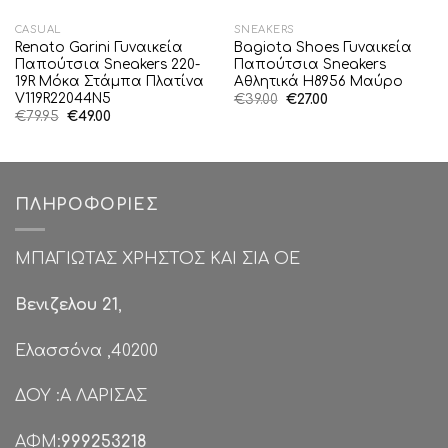
CASUAL
SNEAKERS
Renato Garini Γυναικεία
Bagiota Shoes Γυναικεία
Παπούτσια Sneakers 220-
Παπούτσια Sneakers
19R Μόκα Στάμπα Πλατίνα
Αθλητικά H8956 Μαύρο
V119R22044N5
Original
Η
€
39.00
€
27.00
price
τρέχουσα
Original
Η
€
79.95
€
49.00
was:
τιμή
price
τρέχουσα
€39.00.
είναι:
was:
τιμή
€27.00.
€79.95.
είναι:
€49.00.
ΠΛΗΡΟΦΟΡΊΕΣ
ΜΠΑΓΙΩΤΑΣ ΧΡΗΣΤΟΣ ΚΑΙ ΣΙΑ ΟΕ
Βενιζελου 21
,
Ελασσόνα ,40200
ΔΟΥ :Α ΛΑΡΙΣΑΣ
ΑΦΜ:
999253218