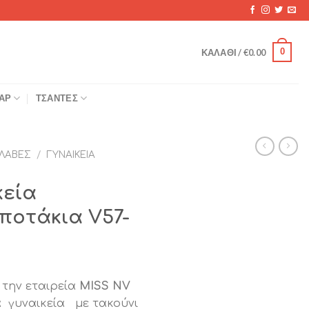
0
ΚΑΛΆΘΙ /
€
0.00
ΆΡ
ΤΣΆΝΤΕΣ
ΛΑΒΈΣ
/
ΓΥΝΑΙΚΕΊΑ
κεία
οτάκια V57-
 την εταιρεία
MISS NV
 γυναικεία με τακούνι