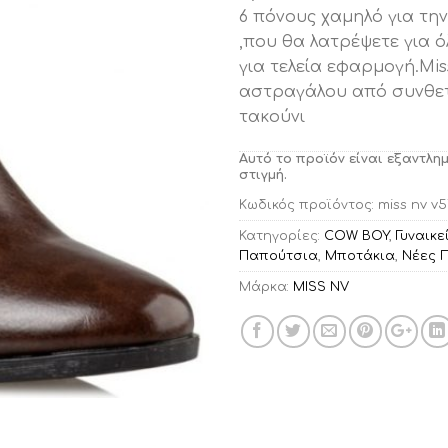
6 πόνους χαμηλό για τη
,που θα λατρέψετε για 
για τελεία εφαρμογή.Mi
αστραγάλου από συνθετ
τακούνι
Αυτό το προϊόν είναι εξαντλη
στιγμή.
Κωδικός προϊόντος:
miss nv v5
Κατηγορίες:
COW BOY
,
Γυναικ
Παπούτσια
,
Μποτάκια
,
Νέες 
Μάρκα:
MISS NV