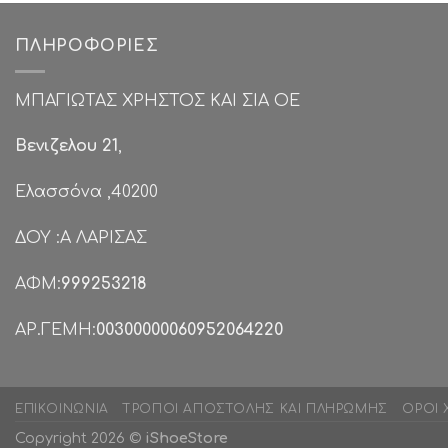
ΠΛΗΡΟΦΟΡΊΕΣ
ΜΠΑΓΙΩΤΑΣ ΧΡΗΣΤΟΣ ΚΑΙ ΣΙΑ ΟΕ
Βενιζελου 21
,
Ελασσόνα ,40200
ΔΟΥ :Α ΛΑΡΙΣΑΣ
ΑΦΜ:
999253218
ΑΡ.ΓΕΜΗ:
00300000060952064220
ΕΠΙΚΟΙΝΩΝΊΑ
ΤΡΌΠΟΙ ΑΠΟΣΤΟΛΉΣ ΚΑΙ ΠΛΗΡΩΜΉΣ
ΌΡΟΙ 
Copyright 2026 ©
iShoeStore