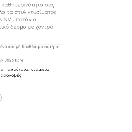
ν καθημερινότητα σας
όλα τα στυλ ντυσίματος
ss NV μποτάκια
ικό δέρμα με χοντρό
μένο και μή διαθέσιμο αυτή τη
7-10826 kafe
εία Παπούτσια
,
Γυναικεία
Παραλαβές