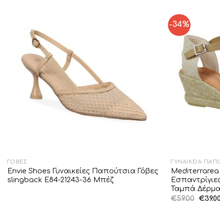
-34%
Add to
Wishlist
ΓΌΒΕΣ
ΓΥΝΑΙΚΕΊΑ ΠΑΠ
Envie Shoes Γυναικείες Παπούτσια Γόβες
Mediτerrarea
slingback E84-21243-36 Μπέζ
Εσπαντρίγιες
Ταμπά Δέρμα
Origin
€
59.00
€
39.0
price
was:
€59.00