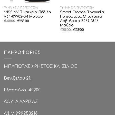
ΓΥΝΑΙΚΕΊΑ ΠΑΠΟΎΤΣΙΑ
ΓΥΝΑΙΚΕΊΑ ΠΑΠΟΎΤΣΙΑ
MISS NV Γυναικεία Πέδιλα
Smart Cronos Γυναικεία
V64-09902-34 Μαύρο
Παπούτσια Μποτάκια
Αρβυλάκια 7269-1846
Original
Η
€
49.00
€
25.00
price
τρέχουσα
Μαύρο
was:
τιμή
Original
Η
€
89.00
€
39.00
€49.00.
είναι:
price
τρέχουσα
€25.00.
was:
τιμή
€89.00.
είναι:
€39.00.
ΠΛΗΡΟΦΟΡΊΕΣ
ΜΠΑΓΙΩΤΑΣ ΧΡΗΣΤΟΣ ΚΑΙ ΣΙΑ ΟΕ
Βενιζελου 21
,
Ελασσόνα ,40200
ΔΟΥ :Α ΛΑΡΙΣΑΣ
ΑΦΜ:
999253218