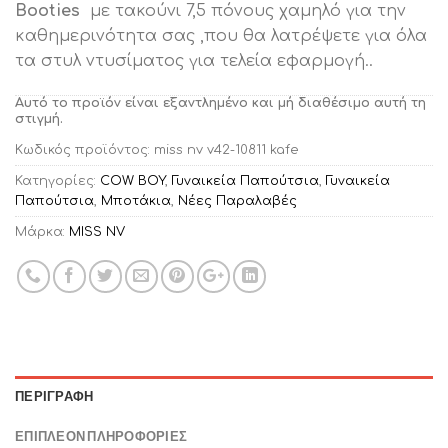
Booties
με τακούνι 7,5 πόνους χαμηλό για την
καθημερινότητα σας ,που θα λατρέψετε για όλα
τα στυλ ντυσίματος για τελεία εφαρμογή..
Αυτό το προϊόν είναι εξαντλημένο και μή διαθέσιμο αυτή τη
στιγμή.
Κωδικός προϊόντος:
miss nv v42-10811 kafe
Κατηγορίες:
COW BOY
,
Γυναικεία Παπούτσια
,
Γυναικεία
Παπούτσια
,
Μποτάκια
,
Νέες Παραλαβές
Μάρκα:
MISS NV
ΠΕΡΙΓΡΑΦΉ
ΕΠΙΠΛΈΟΝ ΠΛΗΡΟΦΟΡΊΕΣ