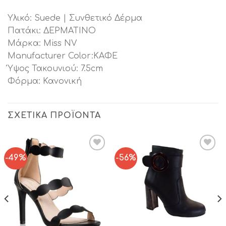
Υλικό: Suede | Συνθετικό Δέρμα
Πατάκι: ΔΕΡΜΑΤΙΝΟ
Μάρκα: Miss NV
Manufacturer Color:ΚΑΦΕ
Ύψος Τακουνιού: 7.5cm
Φόρμα: Κανονική
ΣΧΕΤΙΚΆ ΠΡΟΪΌΝΤΑ
-49%
-56%
Add to
Add to
Wishlist
Wishlist