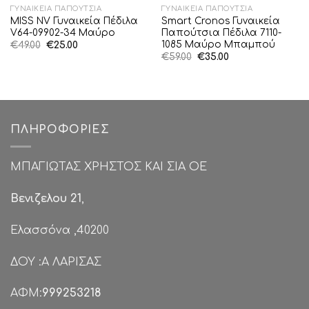
ΓΥΝΑΙΚΕΊΑ ΠΑΠΟΎΤΣΙΑ
ΓΥΝΑΙΚΕΊΑ ΠΑΠΟΎΤΣΙΑ
MISS NV Γυναικεία Πέδιλα
Smart Cronos Γυναικεία
V64-09902-34 Μαύρο
Παπούτσια Πέδιλα 7110-
1085 Μαύρο Μπαμπού
Original
Η
€
49.00
€
25.00
price
τρέχουσα
Original
Η
€
59.00
€
35.00
was:
τιμή
price
τρέχουσα
€49.00.
είναι:
was:
τιμή
€25.00.
€59.00.
είναι:
€35.00.
ΠΛΗΡΟΦΟΡΊΕΣ
ΜΠΑΓΙΩΤΑΣ ΧΡΗΣΤΟΣ ΚΑΙ ΣΙΑ ΟΕ
Βενιζελου 21
,
Ελασσόνα ,40200
ΔΟΥ :Α ΛΑΡΙΣΑΣ
ΑΦΜ:
999253218