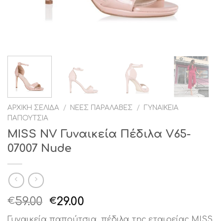
ΑΡΧΙΚΉ ΣΕΛΊΔΑ
/
ΝΈΕΣ ΠΑΡΑΛΑΒΈΣ
/
ΓΥΝΑΙΚΕΊΑ
ΠΑΠΟΎΤΣΙΑ
MISS NV Γυναικεία Πέδιλα V65-
07007 Nude
Original
Η
59.00
29.00
€
€
price
τρέχουσα
Γυναικεία παπούτσια ,πέδιλα της εταιρείας MISS