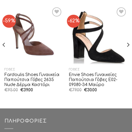
-59%
-62%
Add to
Add to
Wishlist
Wishlist
ΓΌΒΕΣ
ΓΌΒΕΣ
Fardoulis Shoes Γυναικεία
Envie Shoes Γυναικείες
Παπούτσια Γόβες 2635
Παπούτσια Γόβες E02-
Nude Δέρμα Καστόρι
09080-34 Μαύρο
Original
Η
Original
Η
€
95.00
€
39.00
€
79.00
€
30.00
price
τρέχουσα
price
τρέχουσα
was:
τιμή
was:
τιμή
€95.00.
είναι:
€79.00.
είναι:
€39.00.
€30.00.
ΠΛΗΡΟΦΟΡΊΕΣ