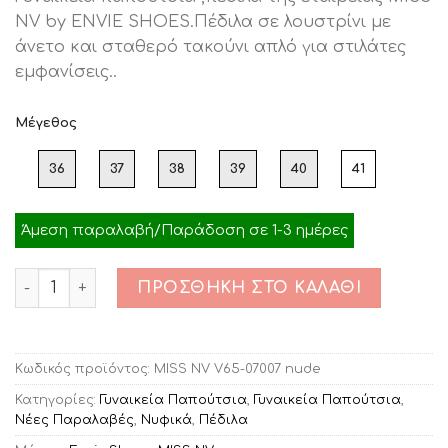
was:
τιμή
NV by ENVIE SHOES.Πέδιλα σε λουστρίνι με
€59.00.
είναι:
άνετο και σταθερό τακούνι απλό για στιλάτες
€29.00.
εμφανίσεις..
Μέγεθος
36
37
38
39
40
41
Άμεση παραλαβή/Παράδοση σε 1-3 ημέρες
Ποσότητα
ΠΡΟΣΘΉΚΗ ΣΤΟ ΚΑΛΆΘΙ
Κωδικός προϊόντος:
MISS NV V65-07007 nude
Κατηγορίες:
Γυναικεία Παπούτσια
,
Γυναικεία Παπούτσια
,
Νέες Παραλαβές
,
Νυφικά
,
Πέδιλα