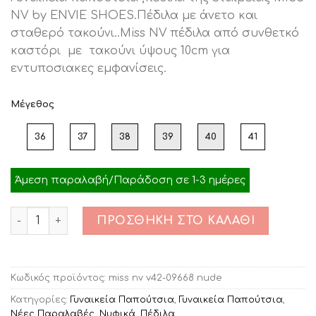
was:
τιμή
NV by ENVIE SHOES.Πέδιλα με άνετο και
€49.00.
είναι:
σταθερό τακούνι..Miss NV πέδιλα από συνθετκό
€25.00.
καστόρι με τακούνι ύψους 10cm για
εντυποσιακες εμφανίσεις.
Μέγεθος
36
37
38
39
40
41
Άμεση παραλαβή/Παράδοση σε 1-3 ημέρες
Ποσότητα
ΠΡΟΣΘΉΚΗ ΣΤΟ ΚΑΛΆΘΙ
Κωδικός προϊόντος:
miss nv v42-09668 nude
Κατηγορίες:
Γυναικεία Παπούτσια
,
Γυναικεία Παπούτσια
,
Νέες Παραλαβές
,
Νυφικά
,
Πέδιλα