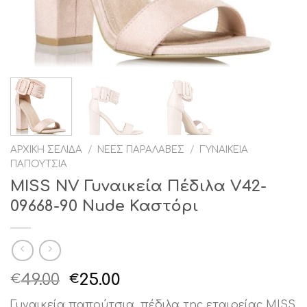
ΑΡΧΙΚΉ ΣΕΛΊΔΑ
/
ΝΈΕΣ ΠΑΡΑΛΑΒΈΣ
/
ΓΥΝΑΙΚΕΊΑ
ΠΑΠΟΎΤΣΙΑ
MISS NV Γυναικεία Πέδιλα V42-
09668-90 Nude Καστόρι
Original
Η
49.00
25.00
€
€
price
τρέχουσα
Γυναικεία παπούτσια ,πέδιλα της εταιρείας MISS